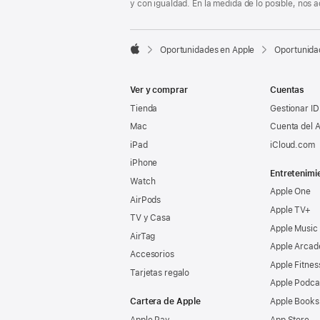
y con igualdad. En la medida de lo posible, nos

Oportunidades en Apple
Oportunida
Apple
Ver y comprar
Cuentas
Tienda
Gestionar ID
Mac
Cuenta del A
iPad
iCloud.com
iPhone
Entretenimi
Watch
Apple One
AirPods
Apple TV+
TV y Casa
Apple Music
AirTag
Apple Arcad
Accesorios
Apple Fitnes
Tarjetas regalo
Apple Podca
Cartera de Apple
Apple Books
Apple Pay
App Store