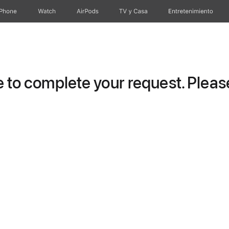
iPhone
Watch
AirPods
TV y Casa
Entretenimiento
to complete your request. Please 