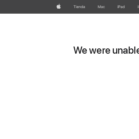
Apple
Tienda
Mac
iPad
We were unable 