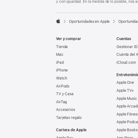
y con igualdad. En la medida de lo posible, nos

Oportunidades en Apple
Oportunida
Apple
Ver y comprar
Cuentas
Tienda
Gestionar ID
Mac
Cuenta del A
iPad
iCloud.com
iPhone
Entretenimi
Watch
Apple One
AirPods
Apple TV+
TV y Casa
Apple Music
AirTag
Apple Arcad
Accesorios
Apple Fitnes
Tarjetas regalo
Apple Podca
Cartera de Apple
Apple Books
Apple Pay
App Store