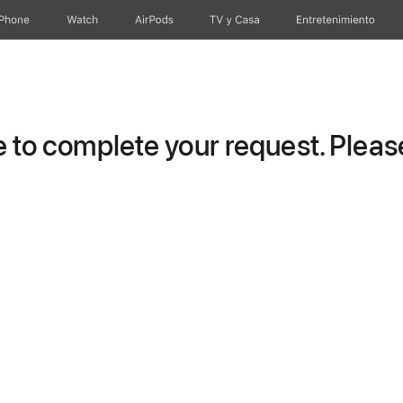
iPhone
Watch
AirPods
TV y Casa
Entretenimiento
to complete your request. Please 