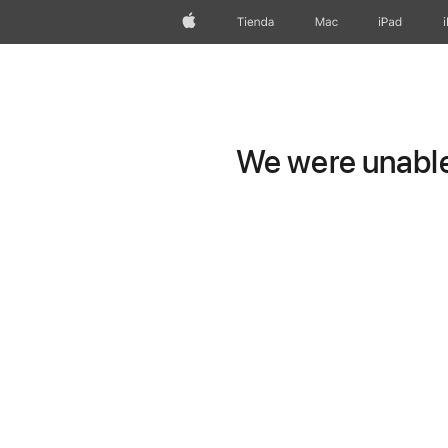
Apple
Tienda
Mac
iPad
We were unable 