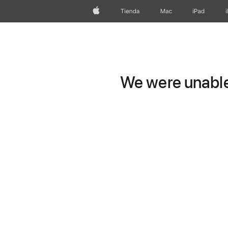
Apple
Tienda
Mac
iPad
We were unable 