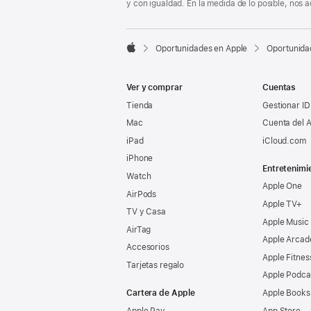
y con igualdad. En la medida de lo posible, nos

Oportunidades en Apple
Oportunida
Apple
Ver y comprar
Cuentas
Tienda
Gestionar ID
Mac
Cuenta del A
iPad
iCloud.com
iPhone
Entretenimi
Watch
Apple One
AirPods
Apple TV+
TV y Casa
Apple Music
AirTag
Apple Arcad
Accesorios
Apple Fitnes
Tarjetas regalo
Apple Podca
Cartera de Apple
Apple Books
Apple Pay
App Store