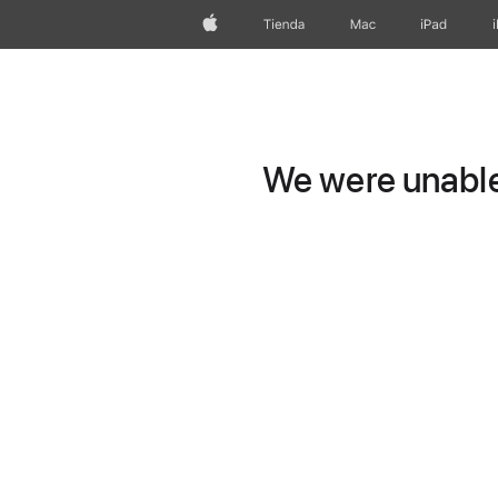
Apple
Tienda
Mac
iPad
We were unable 