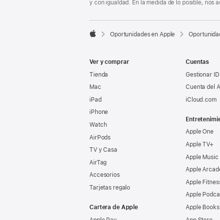
y con igualdad. En la medida de lo posible, nos

Oportunidades en Apple
Oportunida
Apple
Ver y comprar
Cuentas
Tienda
Gestionar ID
Mac
Cuenta del A
iPad
iCloud.com
iPhone
Entretenimi
Watch
Apple One
AirPods
Apple TV+
TV y Casa
Apple Music
AirTag
Apple Arcad
Accesorios
Apple Fitnes
Tarjetas regalo
Apple Podca
Cartera de Apple
Apple Books
Apple Pay
App Store