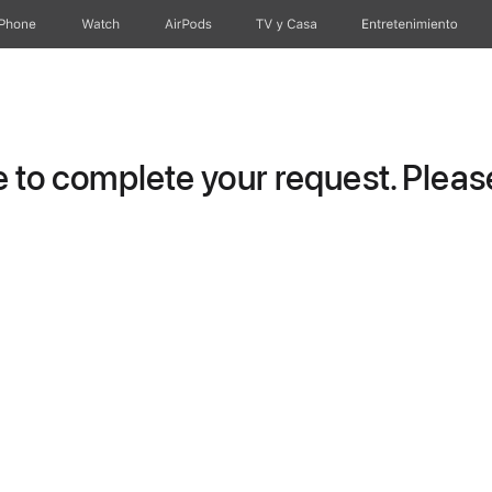
iPhone
Watch
AirPods
TV y Casa
Entretenimiento
to complete your request. Please 