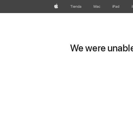
Apple
Tienda
Mac
iPad
We were unable 