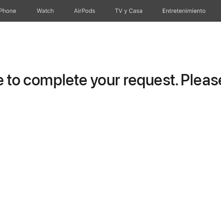
iPhone
Watch
AirPods
TV y Casa
Entretenimiento
to complete your request. Please 