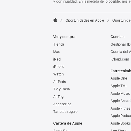
y con igualdad. En la medida de lo posible, nos

Oportunidades en Apple
Oportunida
Apple
Ver y comprar
Cuentas
Tienda
Gestionar ID
Mac
Cuenta del A
iPad
iCloud.com
iPhone
Entretenimi
Watch
Apple One
AirPods
Apple TV+
TV y Casa
Apple Music
AirTag
Apple Arcad
Accesorios
Apple Fitnes
Tarjetas regalo
Apple Podca
Cartera de Apple
Apple Books
Apple Pay
App Store