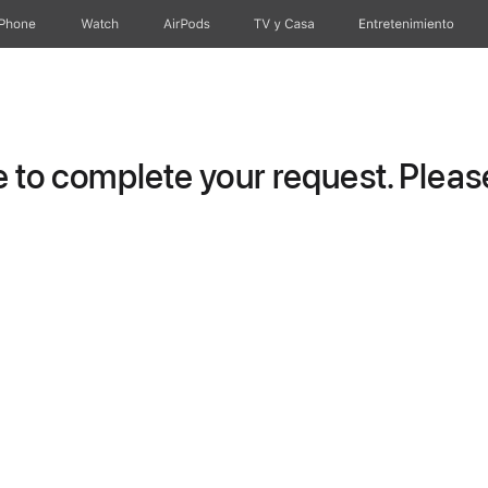
iPhone
Watch
AirPods
TV y Casa
Entretenimiento
to complete your request. Please 