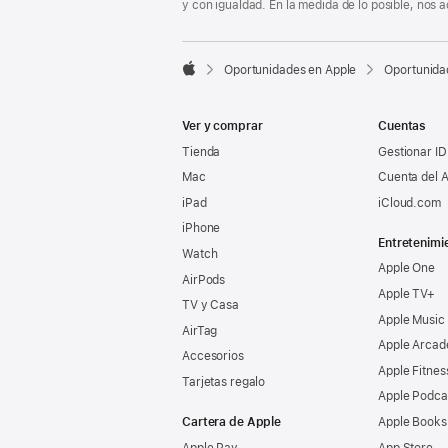
y con igualdad. En la medida de lo posible, nos

Oportunidades en Apple
Oportunida
Apple
Ver y comprar
Cuentas
Tienda
Gestionar ID
Mac
Cuenta del A
iPad
iCloud.com
iPhone
Entretenimi
Watch
Apple One
AirPods
Apple TV+
TV y Casa
Apple Music
AirTag
Apple Arcad
Accesorios
Apple Fitnes
Tarjetas regalo
Apple Podca
Cartera de Apple
Apple Books
Apple Pay
App Store