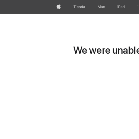
Apple
Tienda
Mac
iPad
We were unable 