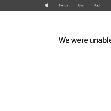
Apple
Tienda
Mac
iPad
We were unable 