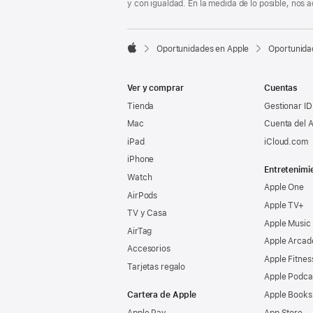
y con igualdad. En la medida de lo posible, nos

Oportunidades en Apple
Oportunida
Apple
Ver y comprar
Cuentas
Tienda
Gestionar ID
Mac
Cuenta del A
iPad
iCloud.com
iPhone
Entretenimi
Watch
Apple One
AirPods
Apple TV+
TV y Casa
Apple Music
AirTag
Apple Arcad
Accesorios
Apple Fitnes
Tarjetas regalo
Apple Podca
Cartera de Apple
Apple Books
Apple Pay
App Store