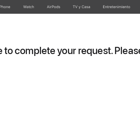
iPhone
Watch
AirPods
TV y Casa
Entretenimiento
to complete your request. Please 