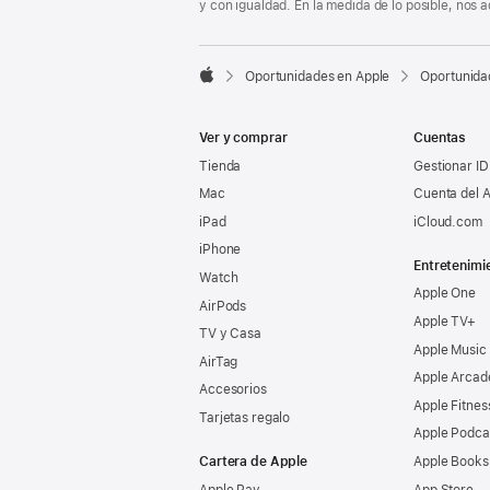
y con igualdad. En la medida de lo posible, nos

Oportunidades en Apple
Oportunida
Apple
Ver y comprar
Cuentas
Tienda
Gestionar ID
Mac
Cuenta del A
iPad
iCloud.com
iPhone
Entretenimi
Watch
Apple One
AirPods
Apple TV+
TV y Casa
Apple Music
AirTag
Apple Arcad
Accesorios
Apple Fitnes
Tarjetas regalo
Apple Podca
Cartera de Apple
Apple Books
Apple Pay
App Store