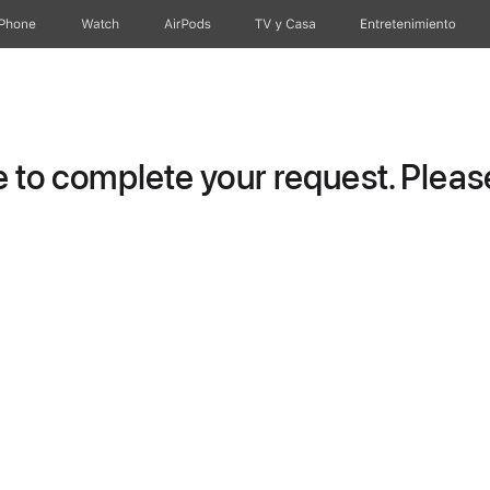
iPhone
Watch
AirPods
TV y Casa
Entretenimiento
to complete your request. Please 