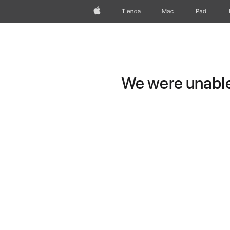
Apple
Tienda
Mac
iPad
We were unable 