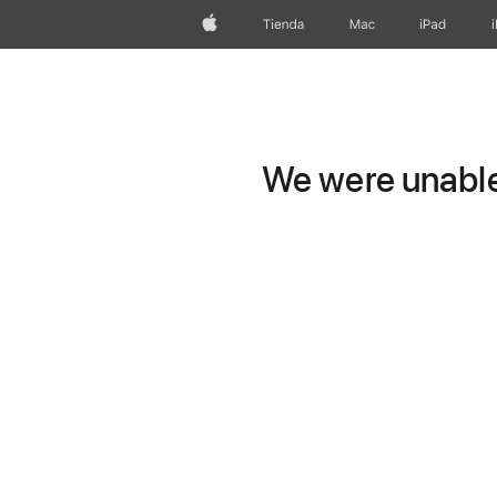
Apple
Tienda
Mac
iPad
We were unable 