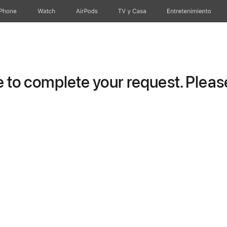
iPhone
Watch
AirPods
TV y Casa
Entretenimiento
to complete your request. Please 