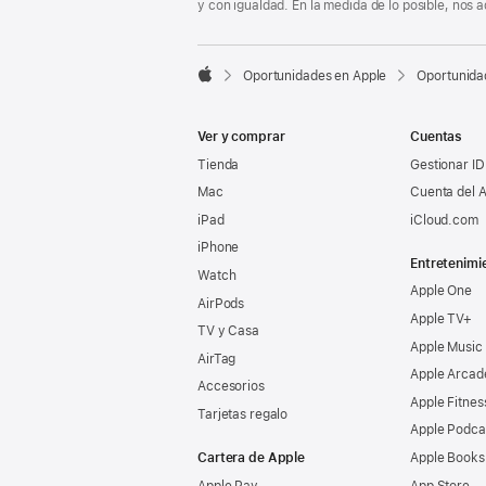
y con igualdad. En la medida de lo posible, nos

Oportunidades en Apple
Oportunida
Apple
Ver y comprar
Cuentas
Tienda
Gestionar ID
Mac
Cuenta del A
iPad
iCloud.com
iPhone
Entretenimi
Watch
Apple One
AirPods
Apple TV+
TV y Casa
Apple Music
AirTag
Apple Arcad
Accesorios
Apple Fitnes
Tarjetas regalo
Apple Podca
Cartera de Apple
Apple Books
Apple Pay
App Store