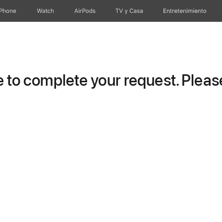
iPhone
Watch
AirPods
TV y Casa
Entretenimiento
to complete your request. Please 