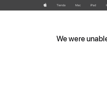
Apple
Tienda
Mac
iPad
We were unable 