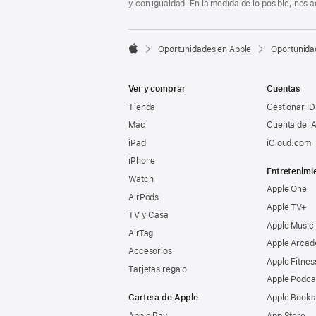
y con igualdad. En la medida de lo posible, nos

Oportunidades en Apple
Oportunida
Apple
Ver y comprar
Cuentas
Tienda
Gestionar ID
Mac
Cuenta del A
iPad
iCloud.com
iPhone
Entretenimi
Watch
Apple One
AirPods
Apple TV+
TV y Casa
Apple Music
AirTag
Apple Arcad
Accesorios
Apple Fitnes
Tarjetas regalo
Apple Podca
Cartera de Apple
Apple Books
Apple Pay
App Store