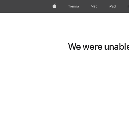
Apple
Tienda
Mac
iPad
We were unable 