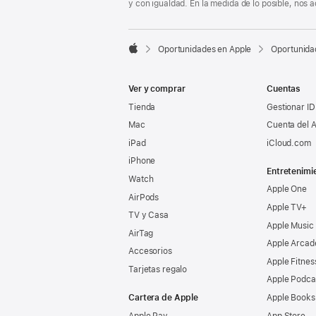
y con igualdad. En la medida de lo posible, nos

Oportunidades en Apple
Oportunida
Apple
Ver y comprar
Cuentas
Tienda
Gestionar ID
Mac
Cuenta del A
iPad
iCloud.com
iPhone
Entretenimi
Watch
Apple One
AirPods
Apple TV+
TV y Casa
Apple Music
AirTag
Apple Arcad
Accesorios
Apple Fitnes
Tarjetas regalo
Apple Podca
Cartera de Apple
Apple Books
Apple Pay
App Store