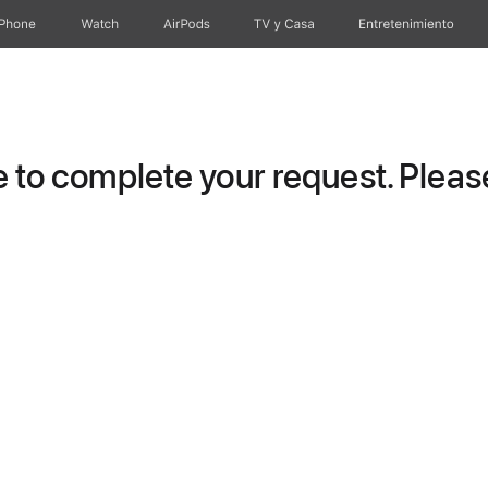
iPhone
Watch
AirPods
TV y Casa
Entretenimiento
to complete your request. Please 