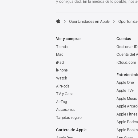
y con igualdad. En la medida de lo posible, nos

Oportunidades en Apple
Oportunida
Apple
Ver y comprar
Cuentas
Tienda
Gestionar ID
Mac
Cuenta del A
iPad
iCloud.com
iPhone
Entretenimi
Watch
Apple One
AirPods
Apple TV+
TV y Casa
Apple Music
AirTag
Apple Arcad
Accesorios
Apple Fitnes
Tarjetas regalo
Apple Podca
Cartera de Apple
Apple Books
Apple Pay
App Store