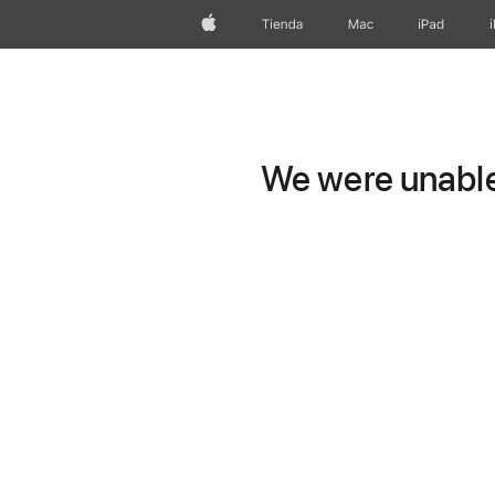
Apple
Tienda
Mac
iPad
We were unable 