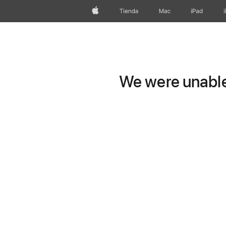
Apple
Tienda
Mac
iPad
We were unable 