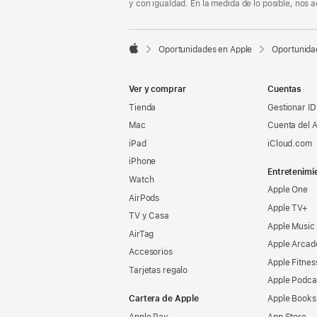
y con igualdad. En la medida de lo posible, nos

Oportunidades en Apple
Oportunida
Apple
Ver y comprar
Cuentas
Tienda
Gestionar ID
Mac
Cuenta del A
iPad
iCloud.com
iPhone
Entretenimi
Watch
Apple One
AirPods
Apple TV+
TV y Casa
Apple Music
AirTag
Apple Arcad
Accesorios
Apple Fitnes
Tarjetas regalo
Apple Podca
Cartera de Apple
Apple Books
Apple Pay
App Store