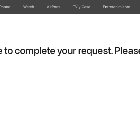
iPhone
Watch
AirPods
TV y Casa
Entretenimiento
to complete your request. Please 