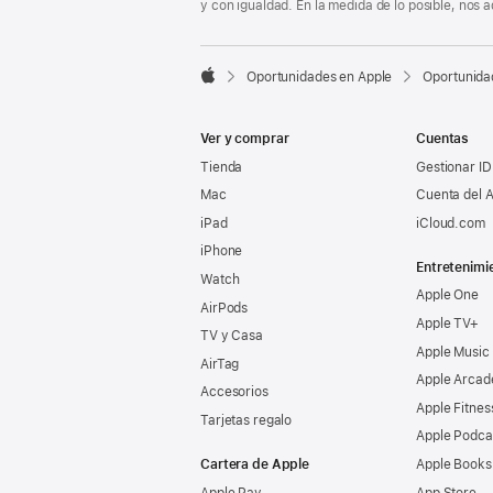
y con igualdad. En la medida de lo posible, nos

Oportunidades en Apple
Oportunida
Apple
Ver y comprar
Cuentas
Tienda
Gestionar ID
Mac
Cuenta del A
iPad
iCloud.com
iPhone
Entretenimi
Watch
Apple One
AirPods
Apple TV+
TV y Casa
Apple Music
AirTag
Apple Arcad
Accesorios
Apple Fitnes
Tarjetas regalo
Apple Podca
Cartera de Apple
Apple Books
Apple Pay
App Store