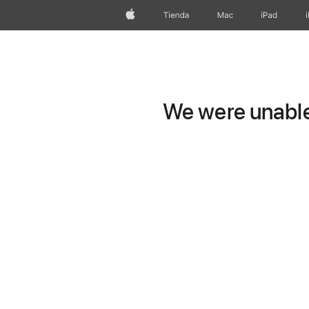
Apple
Tienda
Mac
iPad
We were unable 