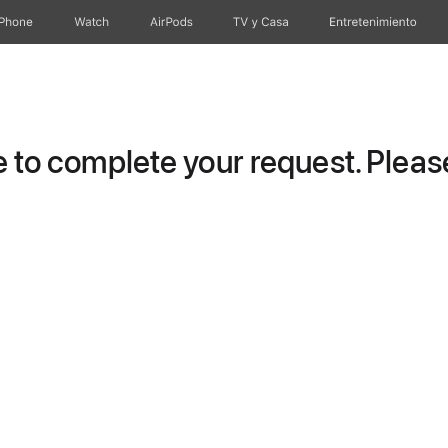
iPhone
Watch
AirPods
TV y Casa
Entretenimiento
to complete your request. Please 