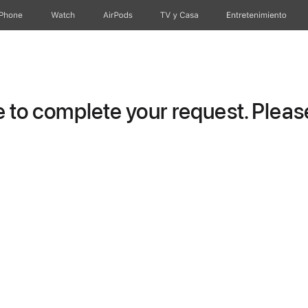
iPhone
Watch
AirPods
TV y Casa
Entretenimiento
to complete your request. Please 