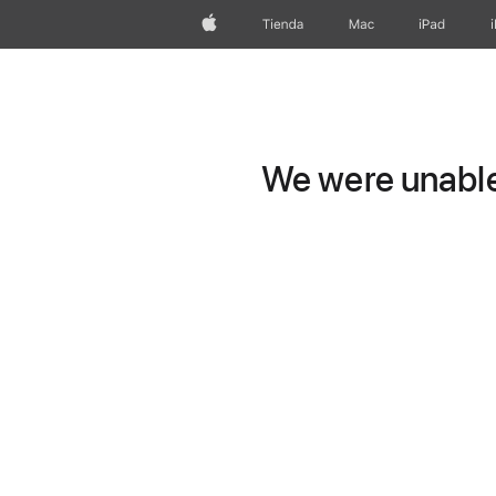
Apple
Tienda
Mac
iPad
We were unable 