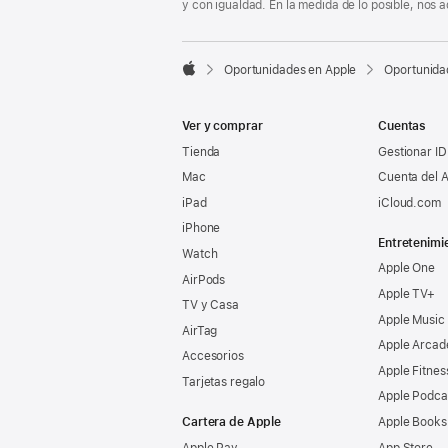
y con igualdad. En la medida de lo posible, nos

Oportunidades en Apple
Oportunida
Apple
Ver y comprar
Cuentas
Tienda
Gestionar ID
Mac
Cuenta del A
iPad
iCloud.com
iPhone
Entretenimi
Watch
Apple One
AirPods
Apple TV+
TV y Casa
Apple Music
AirTag
Apple Arcad
Accesorios
Apple Fitnes
Tarjetas regalo
Apple Podca
Cartera de Apple
Apple Books
Apple Pay
App Store