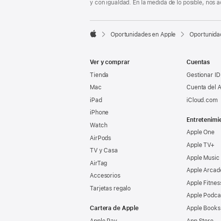
y con igualdad. En la medida de lo posible, nos

Oportunidades en Apple
Oportunida
Apple
Ver y comprar
Cuentas
Tienda
Gestionar ID
Mac
Cuenta del A
iPad
iCloud.com
iPhone
Entretenimi
Watch
Apple One
AirPods
Apple TV+
TV y Casa
Apple Music
AirTag
Apple Arcad
Accesorios
Apple Fitnes
Tarjetas regalo
Apple Podca
Cartera de Apple
Apple Books
Apple Pay
App Store