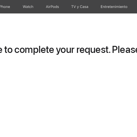
iPhone
Watch
AirPods
TV y Casa
Entretenimiento
to complete your request. Please 