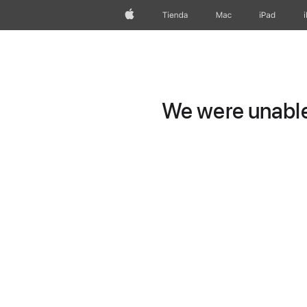
Apple
Tienda
Mac
iPad
We were unable 