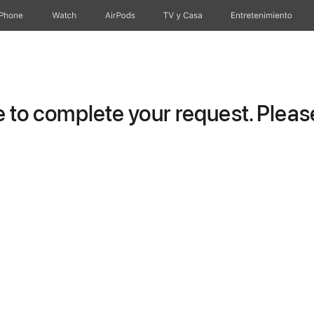
iPhone
Watch
AirPods
TV y Casa
Entretenimiento
to complete your request. Please 