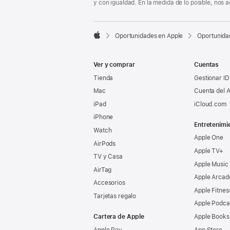
y con igualdad. En la medida de lo posible, nos

Oportunidades en Apple
Oportunida
Apple
Ver y comprar
Cuentas
Tienda
Gestionar ID
Mac
Cuenta del A
iPad
iCloud.com
iPhone
Entretenimi
Watch
Apple One
AirPods
Apple TV+
TV y Casa
Apple Music
AirTag
Apple Arcad
Accesorios
Apple Fitnes
Tarjetas regalo
Apple Podca
Cartera de Apple
Apple Books
Apple Pay
App Store