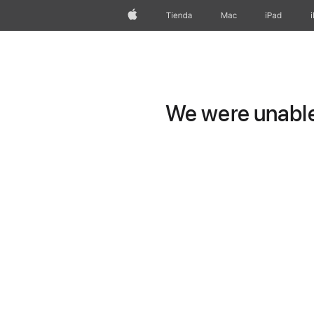
Apple
Tienda
Mac
iPad
We were unable 