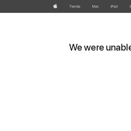
Apple
Tienda
Mac
iPad
We were unable 