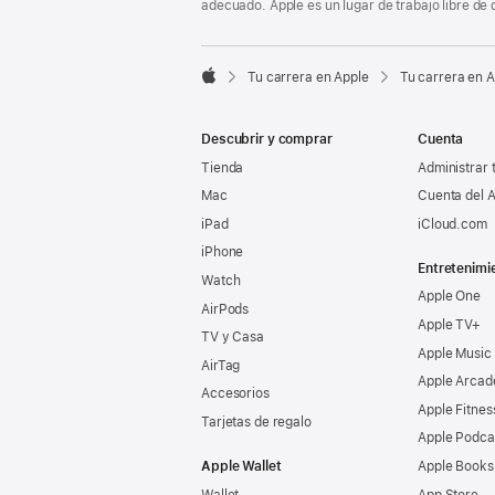
adecuado. Apple es un lugar de trabajo libre de 

Tu carrera en Apple
Tu carrera en 
Apple
Descubrir y comprar
Cuenta
Tienda
Administrar 
Mac
Cuenta del A
iPad
iCloud.com
iPhone
Entretenimi
Watch
Apple One
AirPods
Apple TV+
TV y Casa
Apple Music
AirTag
Apple Arcad
Accesorios
Apple Fitnes
Tarjetas de regalo
Apple Podca
Apple Wallet
Apple Books
Wallet
App Store