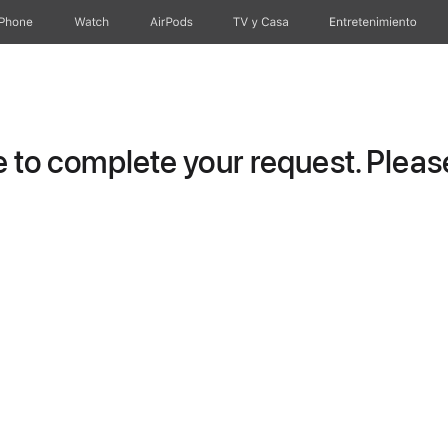
iPhone
Watch
AirPods
TV & Casa
Entretenimiento
to complete your request. Please 