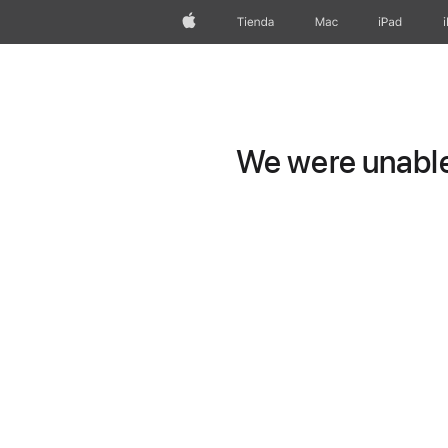
Apple
Tienda
Mac
iPad
We were unable 