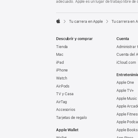
adecuado. Apple es un lugar de trabajo libre de 

Tu carrera en Apple
Tu carrera en 
Apple
Descubrir y comprar
Cuenta
Tienda
Administrar 
Mac
Cuenta del A
iPad
iCloud.com
iPhone
Entretenimi
Watch
Apple One
AirPods
Apple TV+
TV y Casa
Apple Music
AirTag
Apple Arcad
Accesorios
Apple Fitnes
Tarjetas de regalo
Apple Podca
Apple Wallet
Apple Books
Wallet
App Store