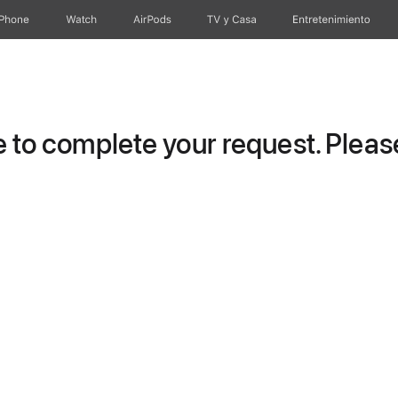
iPhone
Watch
AirPods
TV & Casa
Entretenimiento
to complete your request. Please 