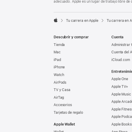
adecuado. Apple es un lugar de trabajo libre de 

Tu carrera en Apple
Tu carrera en 
Apple
Descubrir y comprar
Cuenta
Tienda
Administrar 
Mac
Cuenta del A
iPad
iCloud.com
iPhone
Entretenimi
Watch
Apple One
AirPods
Apple TV+
TV y Casa
Apple Music
AirTag
Apple Arcad
Accesorios
Apple Fitnes
Tarjetas de regalo
Apple Podca
Apple Wallet
Apple Books
Wallet
App Store