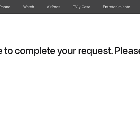
iPhone
Watch
AirPods
TV & Casa
Entretenimiento
to complete your request. Please 