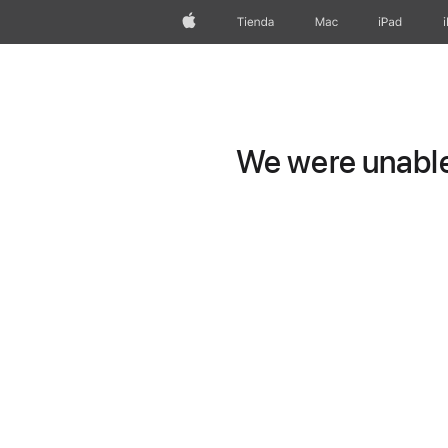
Apple
Tienda
Mac
iPad
We were unable 