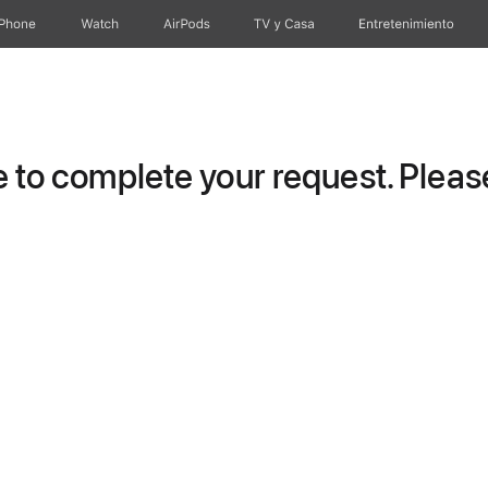
iPhone
Watch
AirPods
TV & Casa
Entretenimiento
to complete your request. Please 