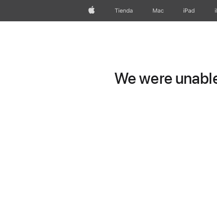
Apple
Tienda
Mac
iPad
We were unable 