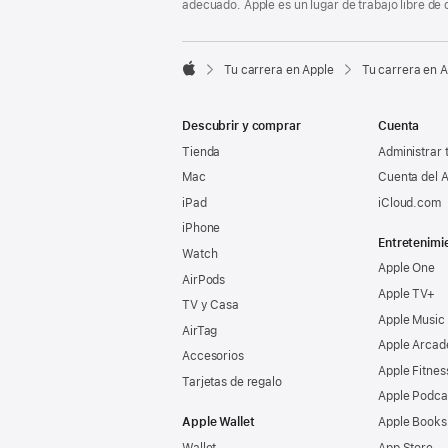
adecuado. Apple es un lugar de trabajo libre de 

Tu carrera en Apple
Tu carrera en 
Apple
Descubrir y comprar
Cuenta
Tienda
Administrar 
Mac
Cuenta del A
iPad
iCloud.com
iPhone
Entretenimi
Watch
Apple One
AirPods
Apple TV+
TV y Casa
Apple Music
AirTag
Apple Arcad
Accesorios
Apple Fitnes
Tarjetas de regalo
Apple Podca
Apple Wallet
Apple Books
Wallet
App Store