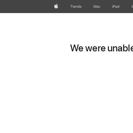
Apple
Tienda
Mac
iPad
We were unable 