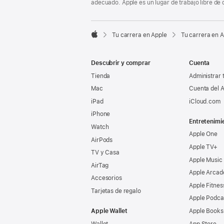
adecuado. Apple es un lugar de trabajo libre de 

Tu carrera en Apple
Tu carrera en 
Apple
Descubrir y comprar
Cuenta
Tienda
Administrar 
Mac
Cuenta del A
iPad
iCloud.com
iPhone
Entretenimi
Watch
Apple One
AirPods
Apple TV+
TV y Casa
Apple Music
AirTag
Apple Arcad
Accesorios
Apple Fitnes
Tarjetas de regalo
Apple Podca
Apple Wallet
Apple Books
Wallet
App Store