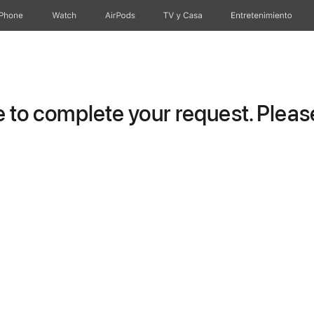
iPhone
Watch
AirPods
TV & Casa
Entretenimiento
to complete your request. Please 