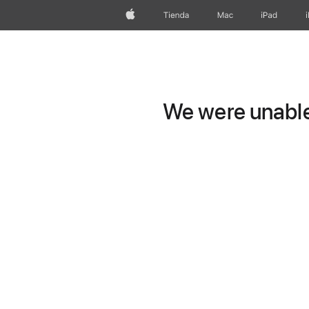
Apple
Tienda
Mac
iPad
We were unable 