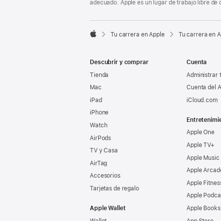
adecuado. Apple es un lugar de trabajo libre de 

Tu carrera en Apple
Tu carrera en 
Apple
Descubrir y comprar
Cuenta
Tienda
Administrar 
Mac
Cuenta del A
iPad
iCloud.com
iPhone
Entretenimi
Watch
Apple One
AirPods
Apple TV+
TV y Casa
Apple Music
AirTag
Apple Arcad
Accesorios
Apple Fitnes
Tarjetas de regalo
Apple Podca
Apple Wallet
Apple Books
Wallet
App Store