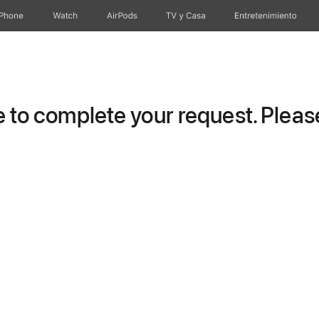
iPhone
Watch
AirPods
TV & Casa
Entretenimiento
to complete your request. Please 