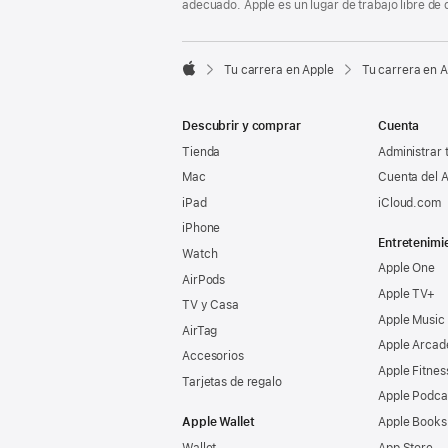
adecuado. Apple es un lugar de trabajo libre de 

Tu carrera en Apple
Tu carrera en 
Apple
Descubrir y comprar
Cuenta
Tienda
Administrar 
Mac
Cuenta del A
iPad
iCloud.com
iPhone
Entretenimi
Watch
Apple One
AirPods
Apple TV+
TV y Casa
Apple Music
AirTag
Apple Arcad
Accesorios
Apple Fitnes
Tarjetas de regalo
Apple Podca
Apple Wallet
Apple Books
Wallet
App Store