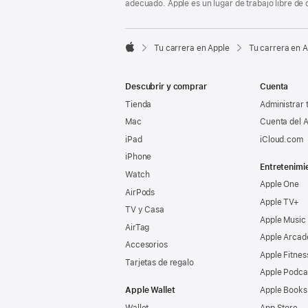
adecuado. Apple es un lugar de trabajo libre de 

Tu carrera en Apple
Tu carrera en 
Apple
Descubrir y comprar
Cuenta
Tienda
Administrar 
Mac
Cuenta del A
iPad
iCloud.com
iPhone
Entretenimi
Watch
Apple One
AirPods
Apple TV+
TV y Casa
Apple Music
AirTag
Apple Arcad
Accesorios
Apple Fitnes
Tarjetas de regalo
Apple Podca
Apple Wallet
Apple Books
Wallet
App Store