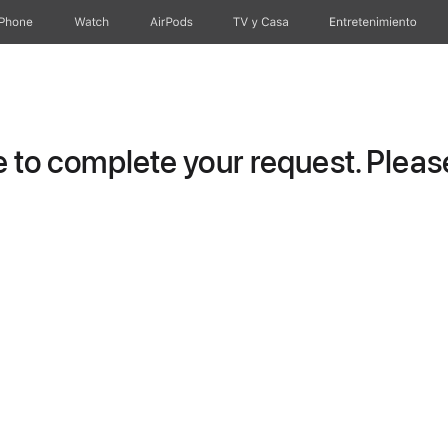
iPhone
Watch
AirPods
TV & Casa
Entretenimiento
to complete your request. Please 