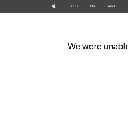
Apple
Tienda
Mac
iPad
We were unable 