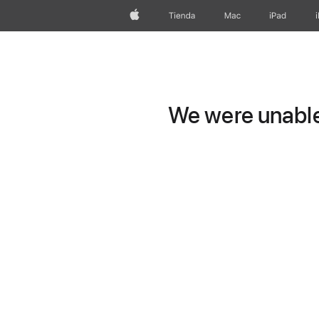
Apple
Tienda
Mac
iPad
We were unable 