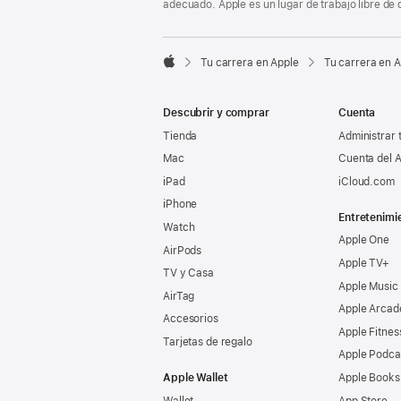
adecuado. Apple es un lugar de trabajo libre de 

Tu carrera en Apple
Tu carrera en 
Apple
Descubrir y comprar
Cuenta
Tienda
Administrar 
Mac
Cuenta del A
iPad
iCloud.com
iPhone
Entretenimi
Watch
Apple One
AirPods
Apple TV+
TV y Casa
Apple Music
AirTag
Apple Arcad
Accesorios
Apple Fitnes
Tarjetas de regalo
Apple Podca
Apple Wallet
Apple Books
Wallet
App Store