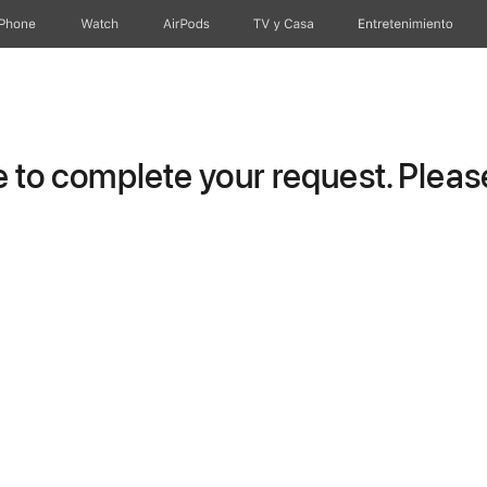
iPhone
Watch
AirPods
TV & Casa
Entretenimiento
to complete your request. Please 