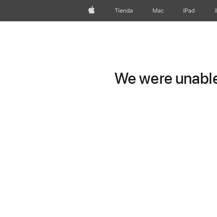
Apple
Tienda
Mac
iPad
We were unable 