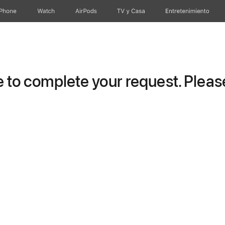
iPhone
Watch
AirPods
TV & Casa
Entretenimiento
to complete your request. Please 