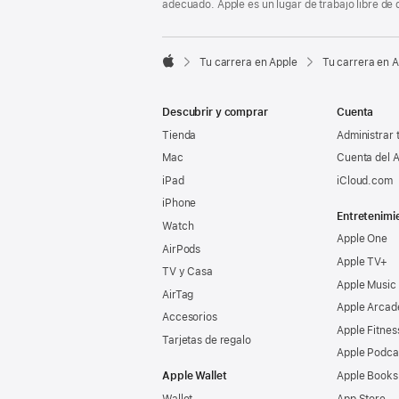
adecuado. Apple es un lugar de trabajo libre de 

Tu carrera en Apple
Tu carrera en 
Apple
Descubrir y comprar
Cuenta
Tienda
Administrar 
Mac
Cuenta del A
iPad
iCloud.com
iPhone
Entretenimi
Watch
Apple One
AirPods
Apple TV+
TV y Casa
Apple Music
AirTag
Apple Arcad
Accesorios
Apple Fitnes
Tarjetas de regalo
Apple Podca
Apple Wallet
Apple Books
Wallet
App Store