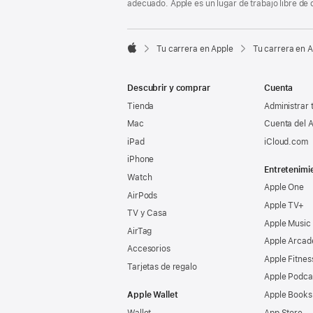
adecuado. Apple es un lugar de trabajo libre de 

Tu carrera en Apple
Tu carrera en 
Apple
Descubrir y comprar
Cuenta
Tienda
Administrar 
Mac
Cuenta del A
iPad
iCloud.com
iPhone
Entretenimi
Watch
Apple One
AirPods
Apple TV+
TV y Casa
Apple Music
AirTag
Apple Arcad
Accesorios
Apple Fitnes
Tarjetas de regalo
Apple Podca
Apple Wallet
Apple Books
Wallet
App Store