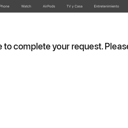
iPhone
Watch
AirPods
TV & Casa
Entretenimiento
to complete your request. Please 