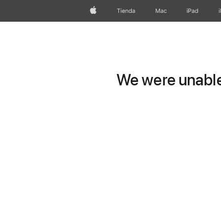
Apple
Tienda
Mac
iPad
We were unable 