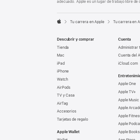
adecuado. Apple es un lugar de trabajo libre de 

Tu carrera en Apple
Tu carrera en 
Apple
Descubrir y comprar
Cuenta
Tienda
Administrar 
Mac
Cuenta del A
iPad
iCloud.com
iPhone
Entretenimi
Watch
Apple One
AirPods
Apple TV+
TV y Casa
Apple Music
AirTag
Apple Arcad
Accesorios
Apple Fitnes
Tarjetas de regalo
Apple Podca
Apple Wallet
Apple Books
Wallet
App Store