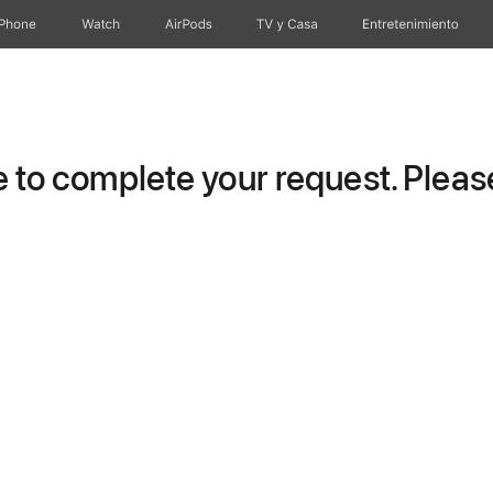
iPhone
Watch
AirPods
TV & Casa
Entretenimiento
to complete your request. Please 