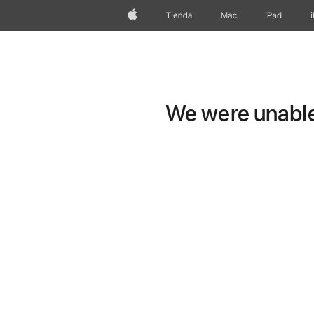
Apple
Tienda
Mac
iPad
We were unable 