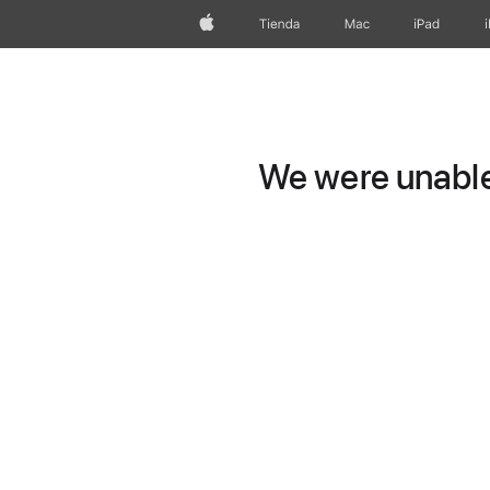
Apple
Tienda
Mac
iPad
We were unable 