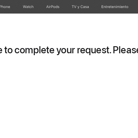
iPhone
Watch
AirPods
TV & Casa
Entretenimiento
to complete your request. Please 