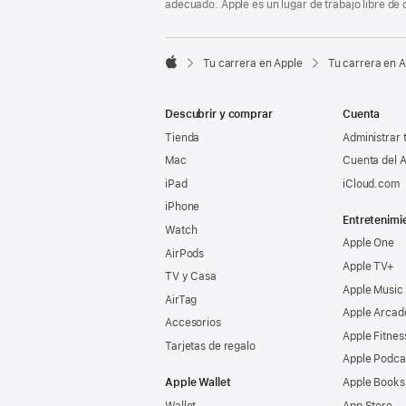
adecuado. Apple es un lugar de trabajo libre de 

Tu carrera en Apple
Tu carrera en 
Apple
Descubrir y comprar
Cuenta
Tienda
Administrar 
Mac
Cuenta del A
iPad
iCloud.com
iPhone
Entretenimi
Watch
Apple One
AirPods
Apple TV+
TV y Casa
Apple Music
AirTag
Apple Arcad
Accesorios
Apple Fitnes
Tarjetas de regalo
Apple Podca
Apple Wallet
Apple Books
Wallet
App Store