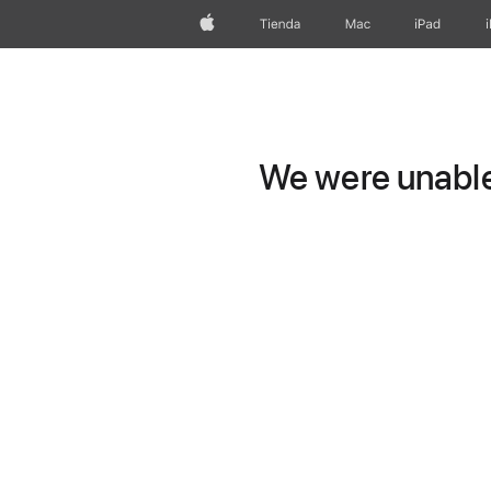
Apple
Tienda
Mac
iPad
We were unable 