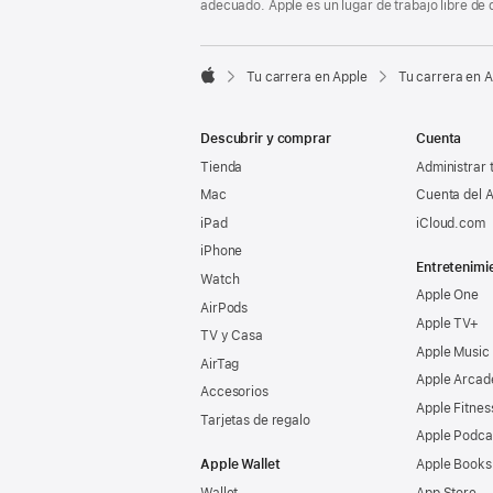
adecuado. Apple es un lugar de trabajo libre de 

Tu carrera en Apple
Tu carrera en 
Apple
Descubrir y comprar
Cuenta
Tienda
Administrar 
Mac
Cuenta del A
iPad
iCloud.com
iPhone
Entretenimi
Watch
Apple One
AirPods
Apple TV+
TV y Casa
Apple Music
AirTag
Apple Arcad
Accesorios
Apple Fitnes
Tarjetas de regalo
Apple Podca
Apple Wallet
Apple Books
Wallet
App Store