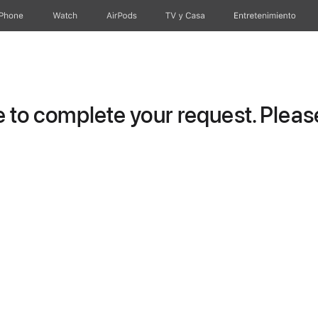
iPhone
Watch
AirPods
TV & Casa
Entretenimiento
to complete your request. Please 