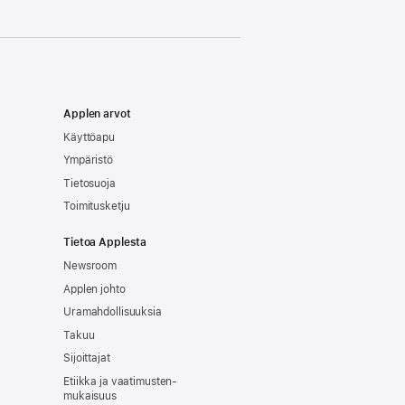
Applen arvot
Käyttöapu
Ympäristö
Tietosuoja
Toimitusketju
Tietoa Applesta
Newsroom
Applen johto
Uramahdollisuuksia
Takuu
Sijoittajat
Etiikka ja vaatimusten­
mukaisuus