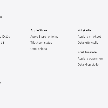
la
Apple Store
Yrityksille
e ID:täsi
Apple Store -ohjelma
Apple ja yritykset
tili
Tilauksen status
Osta yritykselle
Osto-ohjeita
Koulutusalalle
Apple ja oppiminen
Osta yliopistolle
e