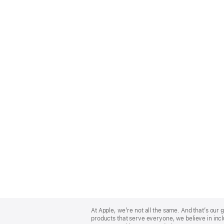
Apple
Footer
At Apple, we’re not all the same. And that’s ou
products that serve everyone, we believe in incl