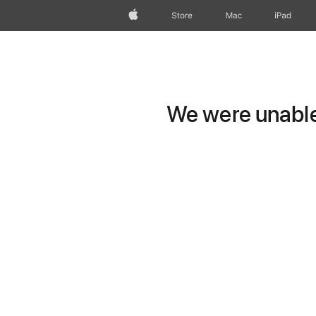
Apple
Store
Mac
iPad
We were unable 