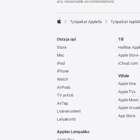
any reasonable accommodations.

Työpaikat Applella
Työpaikat Applel
Apple
Osta ja opi
Tili
Store
Hallitse Appl
Mac
Apple Store -
iPad
iCloud.com
iPhone
Viihde
Watch
Apple One
AirPods
Apple TV+
TV ja Koti
Apple Music
AirTag
Apple Arcad
Lisävarusteet
App Store
Lahjakortit
Applen Lompakko
Apple Pay