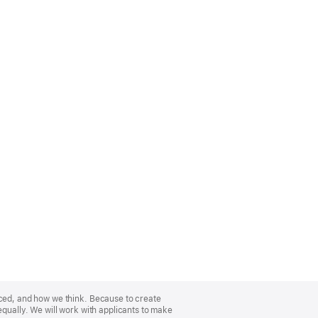
nced, and how we think. Because to create
equally. We will work with applicants to make