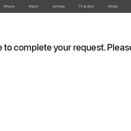
iPhone
Watch
AirPods
TV ja Koti
Viihde
to complete your request. Please 