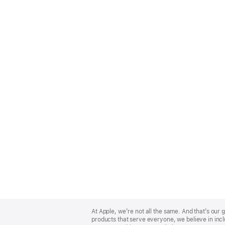
Apple
Footer
At Apple, we’re not all the same. And that’s ou
products that serve everyone, we believe in incl