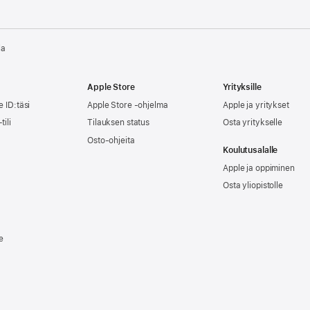
la
Apple Store
Yrityksille
e ID:täsi
Apple Store -ohjelma
Apple ja yritykset
tili
Tilauksen status
Osta yritykselle
Osto-ohjeita
Koulutusalalle
Apple ja oppiminen
Osta yliopistolle
e