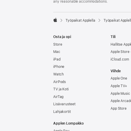
any reasonable accommodations.

Työpaikat Applella
Työpaikat Applel
Apple
Osta ja opi
Tili
Store
Hallitse Appl
Mac
Apple Store -
iPad
iCloud.com
iPhone
Viihde
Watch
Apple One
AirPods
Apple TV+
TV ja Koti
Apple Music
AirTag
Apple Arcad
Lisävarusteet
App Store
Lahjakortit
Applen Lompakko
Apple Pay