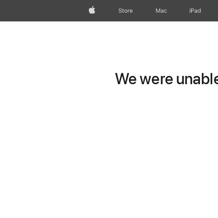
Apple
Store
Mac
iPad
We were unable 