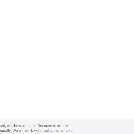
nced, and how we think. Because to create
equally. We will work with applicants to make