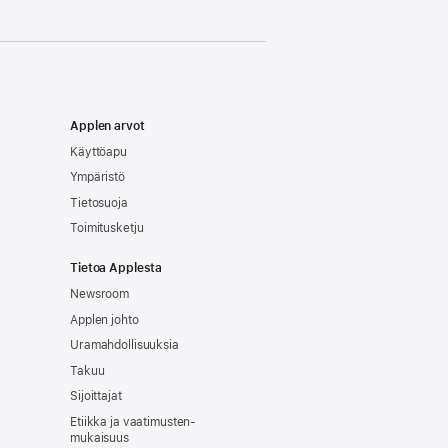
Applen arvot
Käyttöapu
Ympäristö
Tietosuoja
Toimitusketju
Tietoa Applesta
Newsroom
Applen johto
Uramahdollisuuksia
Takuu
Sijoittajat
Etiikka ja vaatimusten­
mukaisuus