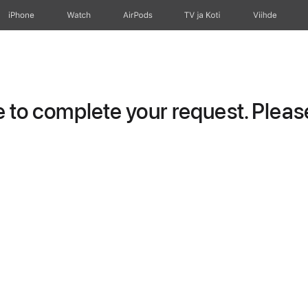
iPhone
Watch
AirPods
TV ja Koti
Viihde
to complete your request. Please 