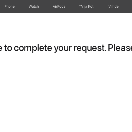
iPhone
Watch
AirPods
TV ja Koti
Viihde
to complete your request. Please 