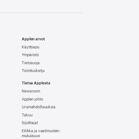
Applen arvot
Käyttöapu
Ympäristö
Tietosuoja
Toimitusketju
Tietoa Applesta
Newsroom
Applen johto
Uramahdollisuuksia
Takuu
Sijoittajat
Etiikka ja vaatimusten­
mukaisuus