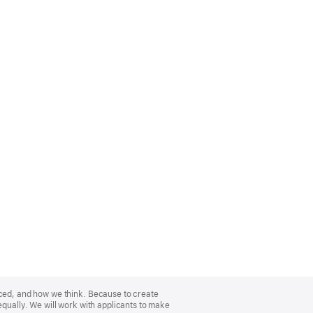
nced, and how we think. Because to create
equally. We will work with applicants to make