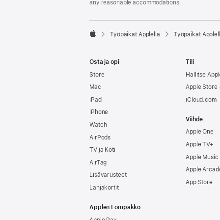
any reasonable accommodations.

Työpaikat Applella
Työpaikat Applel
Apple
Osta ja opi
Tili
Store
Hallitse Appl
Mac
Apple Store -
iPad
iCloud.com
iPhone
Viihde
Watch
Apple One
AirPods
Apple TV+
TV ja Koti
Apple Music
AirTag
Apple Arcad
Lisävarusteet
App Store
Lahjakortit
Applen Lompakko
Apple Pay