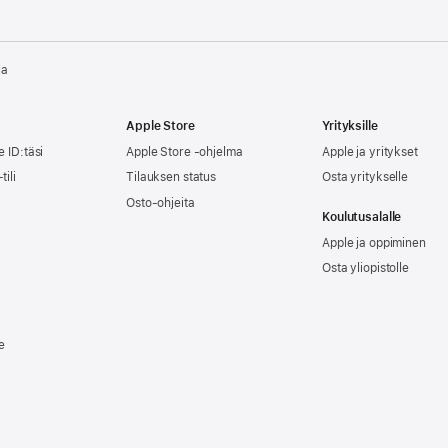
la
Apple Store
Yrityksille
e ID:täsi
Apple Store -ohjelma
Apple ja yritykset
tili
Tilauksen status
Osta yritykselle
Osto-ohjeita
Koulutusalalle
Apple ja oppiminen
Osta yliopistolle
e