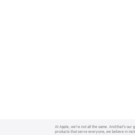
Apple
Footer
At Apple, we’re not all the same. And that’s ou
products that serve everyone, we believe in incl