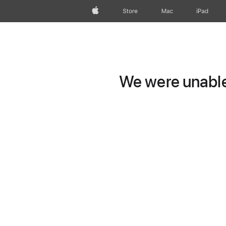
Apple
Store
Mac
iPad
We were unable 