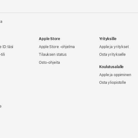
la
Apple Store
Yrityksille
e ID:täsi
Apple Store -ohjelma
Apple ja yritykset
tili
Tilauksen status
Osta yritykselle
Osto-ohjeita
Koulutusalalle
Apple ja oppiminen
Osta yliopistolle
e