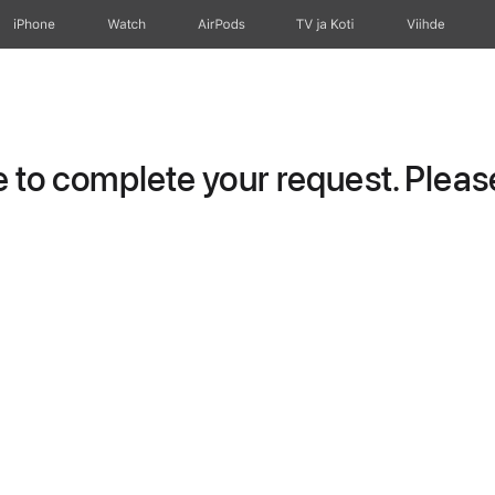
iPhone
Watch
AirPods
TV ja Koti
Viihde
to complete your request. Please 