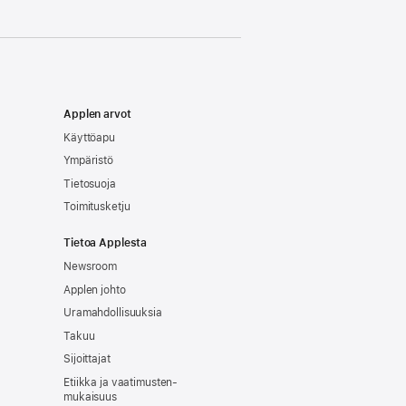
Applen arvot
Käyttöapu
Ympäristö
Tietosuoja
Toimitusketju
Tietoa Applesta
Newsroom
Applen johto
Uramahdollisuuksia
Takuu
Sijoittajat
Etiikka ja vaatimusten­
mukaisuus