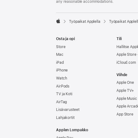
any reasonable accommodations.

Työpaikat Applella
Työpaikat Applel
Apple
Osta ja opi
Tili
Store
Hallitse Appl
Mac
Apple Store -
iPad
iCloud.com
iPhone
Viihde
Watch
Apple One
AirPods
Apple TV+
TV ja Koti
Apple Music
AirTag
Apple Arcad
Lisävarusteet
App Store
Lahjakortit
Applen Lompakko
Apple Pay