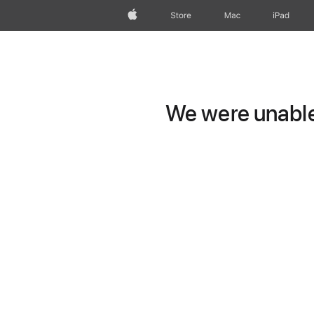
Apple
Store
Mac
iPad
We were unable 