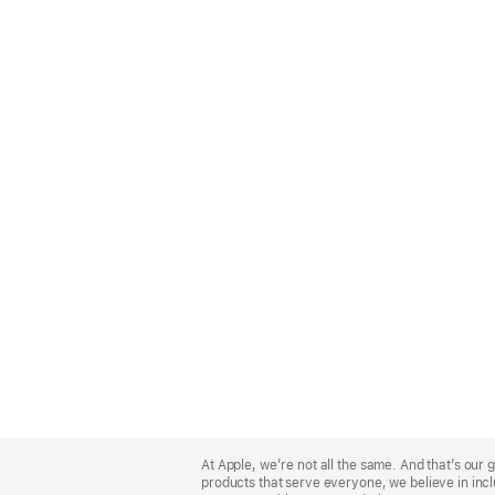
Apple
Footer
At Apple, we’re not all the same. And that’s ou
products that serve everyone, we believe in incl