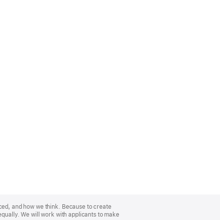
nced, and how we think. Because to create
equally. We will work with applicants to make