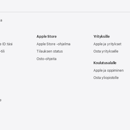
la
Apple Store
Yrityksille
e ID:täsi
Apple Store -ohjelma
Apple ja yritykset
tili
Tilauksen status
Osta yritykselle
Osto-ohjeita
Koulutusalalle
Apple ja oppiminen
Osta yliopistolle
e