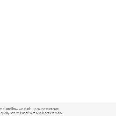
nced, and how we think. Because to create
equally. We will work with applicants to make