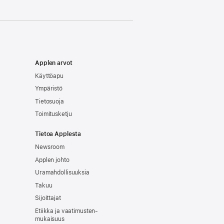
Applen arvot
Käyttöapu
Ympäristö
Tietosuoja
Toimitusketju
Tietoa Applesta
Newsroom
Applen johto
Uramahdollisuuksia
Takuu
Sijoittajat
Etiikka ja vaatimusten­
mukaisuus