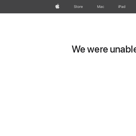
Apple
Store
Mac
iPad
We were unable 