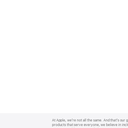
Apple
Footer
At Apple, we’re not all the same. And that’s ou
products that serve everyone, we believe in incl