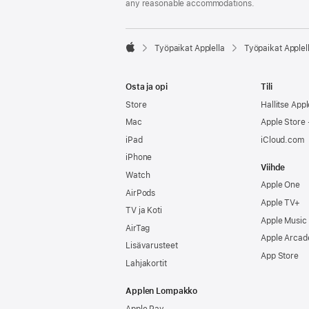
any reasonable accommodations.

Työpaikat Applella
Työpaikat Applel
Apple
Osta ja opi
Tili
Store
Hallitse Appl
Mac
Apple Store -
iPad
iCloud.com
iPhone
Viihde
Watch
Apple One
AirPods
Apple TV+
TV ja Koti
Apple Music
AirTag
Apple Arcad
Lisävarusteet
App Store
Lahjakortit
Applen Lompakko
Apple Pay