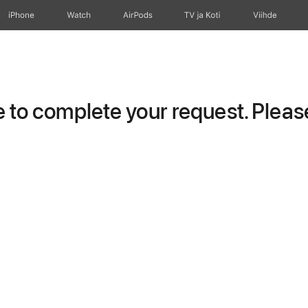
iPhone
Watch
AirPods
TV ja Koti
Viihde
to complete your request. Please 