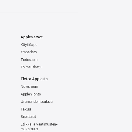
Applen arvot
Käyttöapu
Ympäristö
Tietosuoja
Toimitusketju
Tietoa Applesta
Newsroom
Applen johto
Uramahdollisuuksia
Takuu
Sijoittajat
Etiikka ja vaatimusten­
mukaisuus