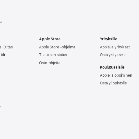
la
Apple Store
Yrityksille
e ID:täsi
Apple Store -ohjelma
Apple ja yritykset
tili
Tilauksen status
Osta yritykselle
Osto-ohjeita
Koulutusalalle
Apple ja oppiminen
Osta yliopistolle
e