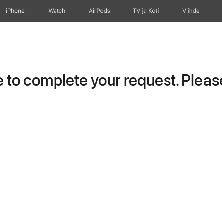
iPhone
Watch
AirPods
TV ja Koti
Viihde
to complete your request. Please 