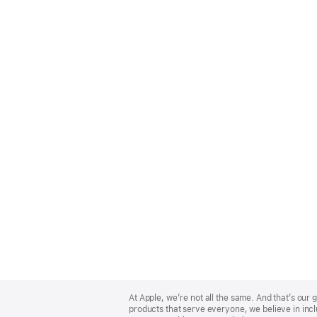
Apple
Footer
At Apple, we’re not all the same. And that’s ou
products that serve everyone, we believe in incl