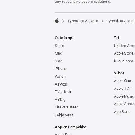
any reasonable accommodations.

Työpaikat Applella
Työpaikat Applel
Apple
Osta ja opi
Tili
Store
Hallitse Appl
Mac
Apple Store -
iPad
iCloud.com
iPhone
Viihde
Watch
Apple One
AirPods
Apple TV+
TV ja Koti
Apple Music
AirTag
Apple Arcad
Lisävarusteet
App Store
Lahjakortit
Applen Lompakko
Apple Pay