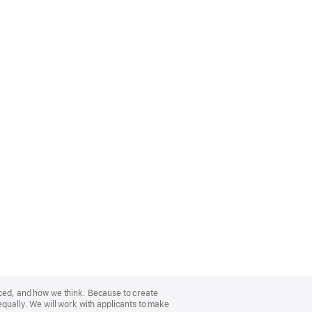
nced, and how we think. Because to create
equally. We will work with applicants to make