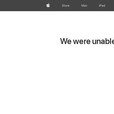
Apple
Store
Mac
iPad
We were unable 