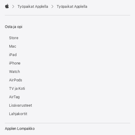

Työpaikat Applella
Työpaikat Applella
Apple
Osta ja opi
Store
Mac
iPad
iPhone
Watch
AirPods
TV ja Koti
AirTag
Lisävarusteet
Lahjakortit
Applen Lompakko