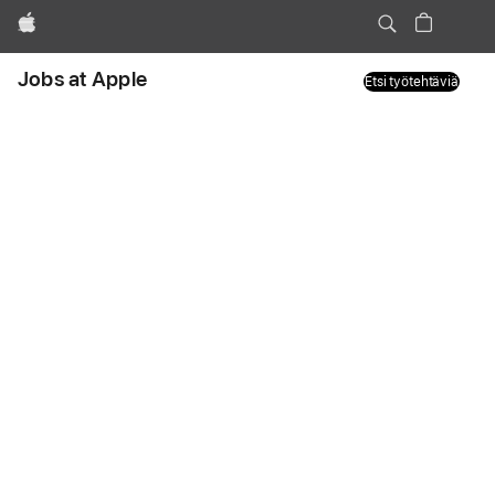
Apple
Jobs at Apple
Etsi työtehtäviä