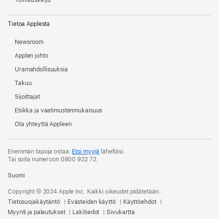
Toimitusketju
Tietoa Applesta
Newsroom
Applen johto
Uramahdollisuuksia
Takuu
Sijoittajat
Etiikka ja vaatimusten­mukaisuus
Ota yhteyttä Appleen
Enemmän tapoja ostaa:
Etsi myyjä
läheltäsi.
Tai soita numeroon 0800 922 72.
Suomi
Copyright © 2024 Apple Inc. Kaikki oikeudet pidätetään.
Tietosuojakäytäntö
Evästeiden käyttö
Käyttöehdot
Myynti ja palautukset
Lakitiedot
Sivukartta