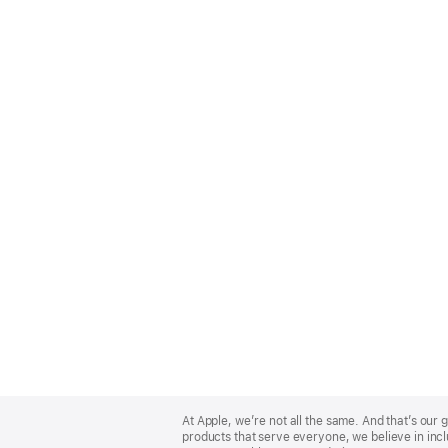
Apple
Footer
At Apple, we’re not all the same. And that’s ou
products that serve everyone, we believe in incl