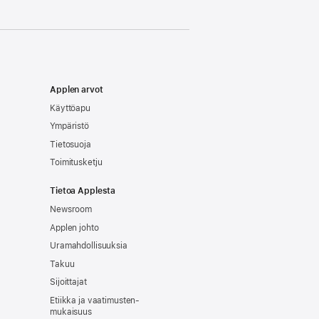
Applen arvot
Käyttöapu
Ympäristö
Tietosuoja
Toimitusketju
Tietoa Applesta
Newsroom
Applen johto
Uramahdollisuuksia
Takuu
Sijoittajat
Etiikka ja vaatimusten­
mukaisuus