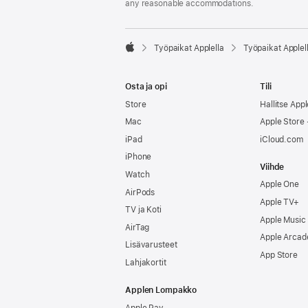
any reasonable accommodations.

Työpaikat Applella
Työpaikat Applel
Apple
Osta ja opi
Tili
Store
Hallitse Appl
Mac
Apple Store -
iPad
iCloud.com
iPhone
Viihde
Watch
Apple One
AirPods
Apple TV+
TV ja Koti
Apple Music
AirTag
Apple Arcad
Lisävarusteet
App Store
Lahjakortit
Applen Lompakko
Apple Pay