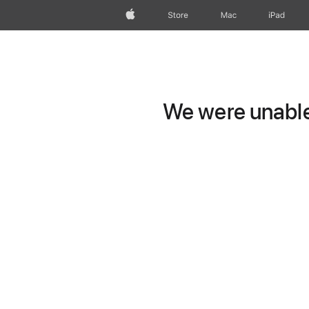
Apple
Store
Mac
iPad
We were unable 