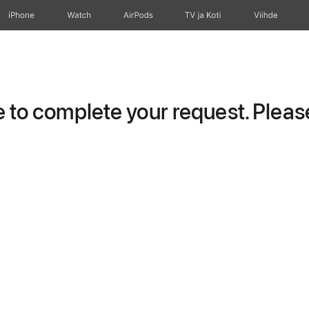
iPhone
Watch
AirPods
TV ja Koti
Viihde
to complete your request. Please 