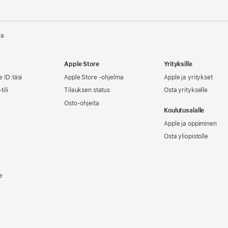
la
Apple Store
Yrityksille
e ID:täsi
Apple Store -ohjelma
Apple ja yritykset
tili
Tilauksen status
Osta yritykselle
Osto-ohjeita
Koulutusalalle
Apple ja oppiminen
Osta yliopistolle
e