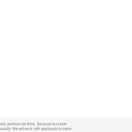
nced, and how we think. Because to create
equally. We will work with applicants to make