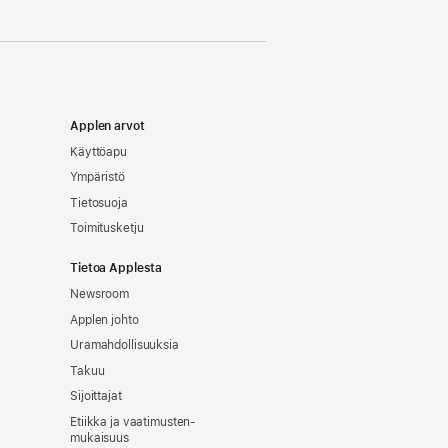
Applen arvot
Käyttöapu
Ympäristö
Tietosuoja
Toimitusketju
Tietoa Applesta
Newsroom
Applen johto
Uramahdollisuuksia
Takuu
Sijoittajat
Etiikka ja vaatimusten­
mukaisuus