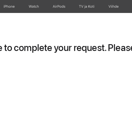
iPhone
Watch
AirPods
TV ja Koti
Viihde
to complete your request. Please 