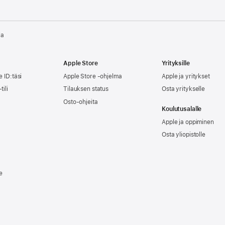
la
Apple Store
Yrityksille
e ID:täsi
Apple Store -ohjelma
Apple ja yritykset
tili
Tilauksen status
Osta yritykselle
Osto-ohjeita
Koulutusalalle
Apple ja oppiminen
Osta yliopistolle
e