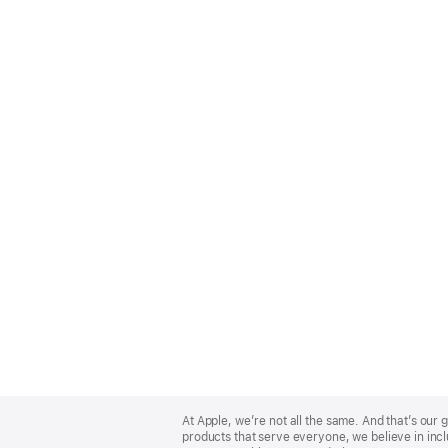
Apple
Footer
At Apple, we’re not all the same. And that’s ou
products that serve everyone, we believe in incl