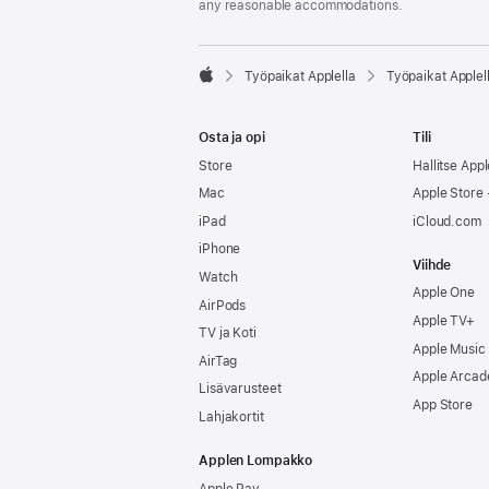
any reasonable accommodations.

Työpaikat Applella
Työpaikat Applel
Apple
Osta ja opi
Tili
Store
Hallitse Appl
Mac
Apple Store -
iPad
iCloud.com
iPhone
Viihde
Watch
Apple One
AirPods
Apple TV+
TV ja Koti
Apple Music
AirTag
Apple Arcad
Lisävarusteet
App Store
Lahjakortit
Applen Lompakko
Apple Pay