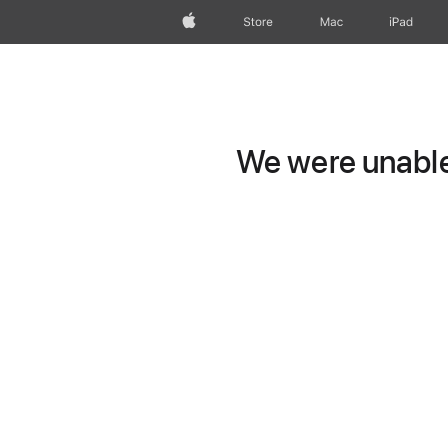
Apple
Store
Mac
iPad
We were unable 