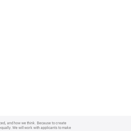
nced, and how we think. Because to create
equally. We will work with applicants to make