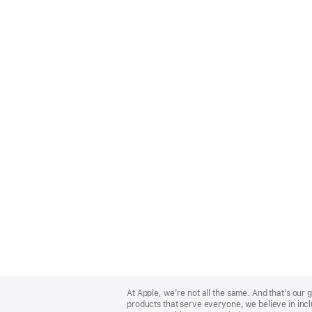
Apple
Footer
At Apple, we’re not all the same. And that’s ou
products that serve everyone, we believe in incl