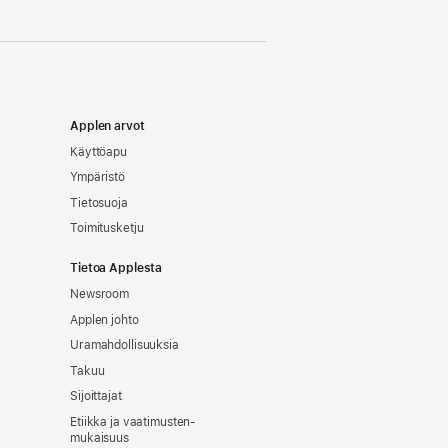
Applen arvot
Käyttöapu
Ympäristö
Tietosuoja
Toimitusketju
Tietoa Applesta
Newsroom
Applen johto
Uramahdollisuuksia
Takuu
Sijoittajat
Etiikka ja vaatimusten­
mukaisuus