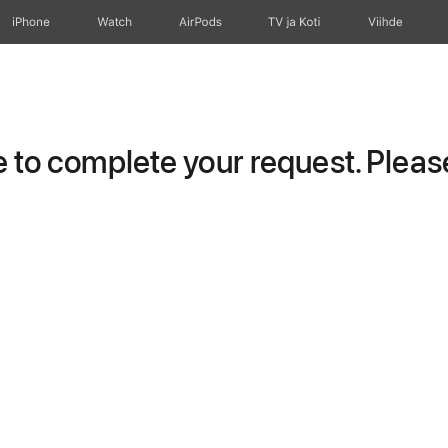
iPhone
Watch
AirPods
TV ja Koti
Viihde
to complete your request. Please 