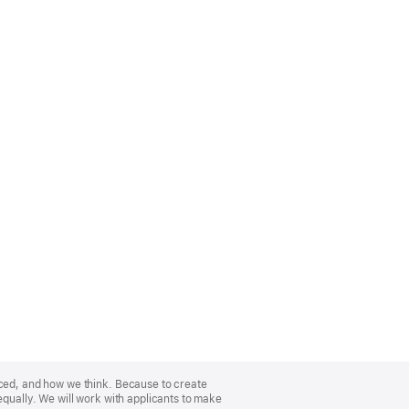
nced, and how we think. Because to create
equally. We will work with applicants to make