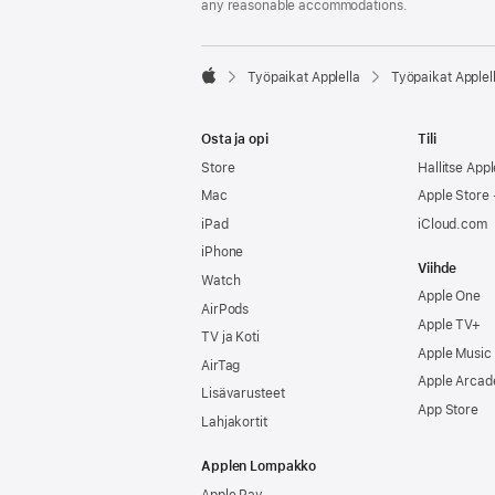
any reasonable accommodations.

Työpaikat Applella
Työpaikat Applel
Apple
Osta ja opi
Tili
Store
Hallitse Appl
Mac
Apple Store -
iPad
iCloud.com
iPhone
Viihde
Watch
Apple One
AirPods
Apple TV+
TV ja Koti
Apple Music
AirTag
Apple Arcad
Lisävarusteet
App Store
Lahjakortit
Applen Lompakko
Apple Pay