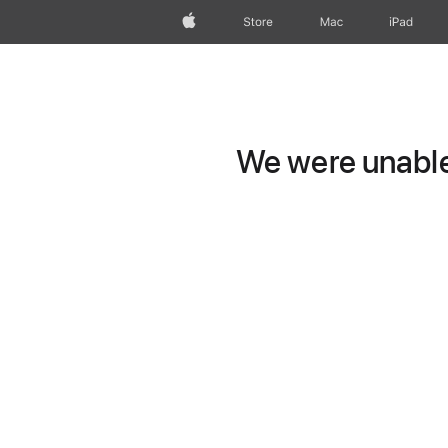
Apple
Store
Mac
iPad
We were unable 