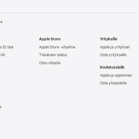
la
Apple Store
Yrityksille
e ID:täsi
Apple Store -ohjelma
Apple ja yritykset
tili
Tilauksen status
Osta yritykselle
Osto-ohjeita
Koulutusalalle
Apple ja oppiminen
Osta yliopistolle
e