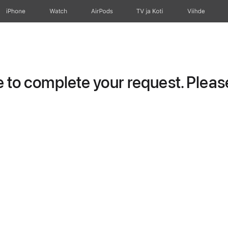
iPhone
Watch
AirPods
TV ja Koti
Viihde
to complete your request. Please 