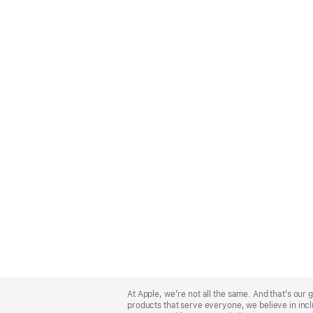
Apple
Footer
At Apple, we’re not all the same. And that’s ou
products that serve everyone, we believe in incl