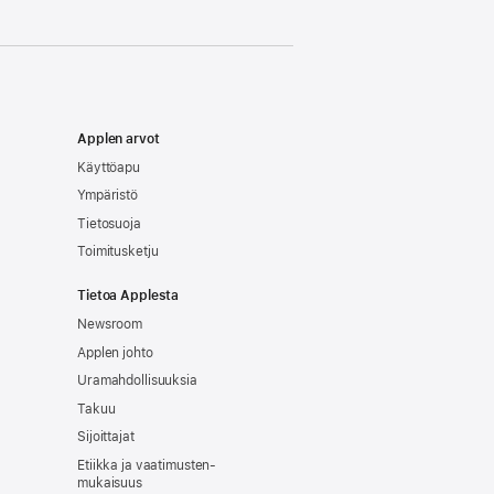
Applen arvot
Käyttöapu
Ympäristö
Tietosuoja
Toimitusketju
Tietoa Applesta
Newsroom
Applen johto
Uramahdollisuuksia
Takuu
Sijoittajat
Etiikka ja vaatimusten­
mukaisuus