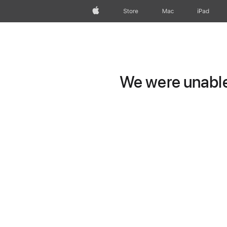
Apple
Store
Mac
iPad
We were unable 