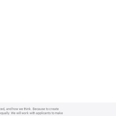
nced, and how we think. Because to create
equally. We will work with applicants to make