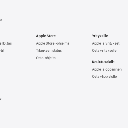
la
Apple Store
Yrityksille
e ID:täsi
Apple Store -ohjelma
Apple ja yritykset
tili
Tilauksen status
Osta yritykselle
Osto-ohjeita
Koulutusalalle
Apple ja oppiminen
Osta yliopistolle
e