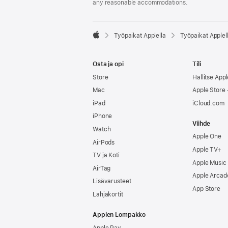
any reasonable accommodations.

Työpaikat Applella
Työpaikat Applel
Apple
Osta ja opi
Tili
Store
Hallitse Appl
Mac
Apple Store -
iPad
iCloud.com
iPhone
Viihde
Watch
Apple One
AirPods
Apple TV+
TV ja Koti
Apple Music
AirTag
Apple Arcad
Lisävarusteet
App Store
Lahjakortit
Applen Lompakko
Apple Pay