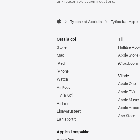
any reasonable accommodations.

Työpaikat Applella
Työpaikat Applel
Apple
Osta ja opi
Tili
Store
Hallitse Appl
Mac
Apple Store -
iPad
iCloud.com
iPhone
Viihde
Watch
Apple One
AirPods
Apple TV+
TV ja Koti
Apple Music
AirTag
Apple Arcad
Lisävarusteet
App Store
Lahjakortit
Applen Lompakko
Apple Pay