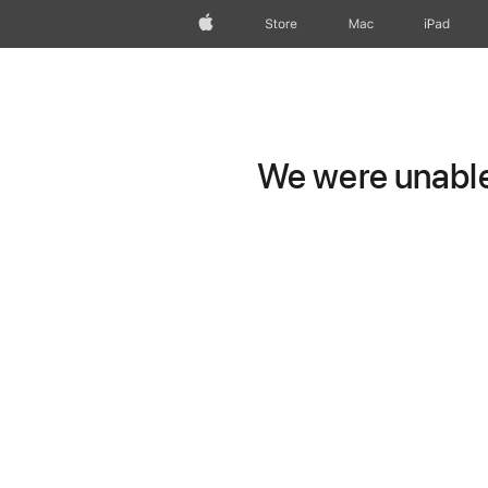
Apple
Store
Mac
iPad
We were unable 