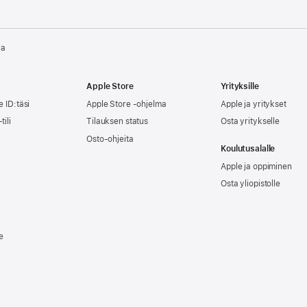
la
Apple Store
Yrityksille
e ID:täsi
Apple Store -ohjelma
Apple ja yritykset
tili
Tilauksen status
Osta yritykselle
Osto-ohjeita
Koulutusalalle
Apple ja oppiminen
Osta yliopistolle
e