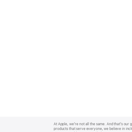
Apple
Footer
At Apple, we’re not all the same. And that’s ou
products that serve everyone, we believe in incl