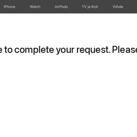
iPhone
Watch
AirPods
TV ja Koti
Viihde
to complete your request. Please 