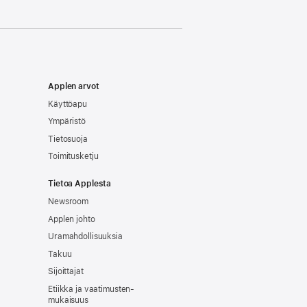
Applen arvot
Käyttöapu
Ympäristö
Tietosuoja
Toimitusketju
Tietoa Applesta
Newsroom
Applen johto
Uramahdollisuuksia
Takuu
Sijoittajat
Etiikka ja vaatimusten­
mukaisuus