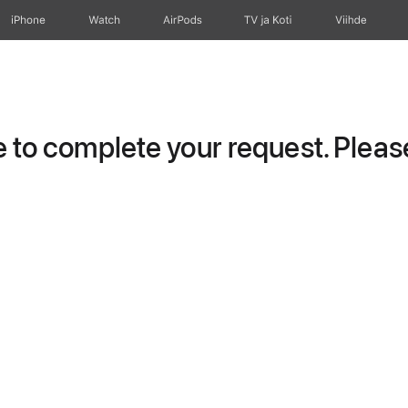
iPhone
Watch
AirPods
TV ja Koti
Viihde
to complete your request. Please 