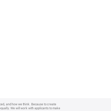
nced, and how we think. Because to create
equally. We will work with applicants to make