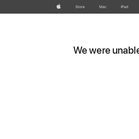
Apple
Store
Mac
iPad
We were unable 