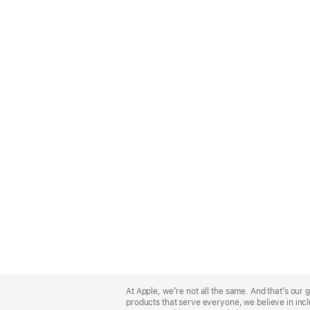
Apple
Footer
At Apple, we’re not all the same. And that’s ou
products that serve everyone, we believe in incl