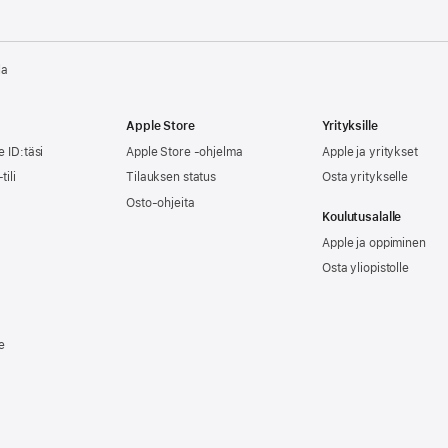
la
Apple Store
Yrityksille
e ID:täsi
Apple Store -ohjelma
Apple ja yritykset
tili
Tilauksen status
Osta yritykselle
Osto-ohjeita
Koulutusalalle
Apple ja oppiminen
Osta yliopistolle
e