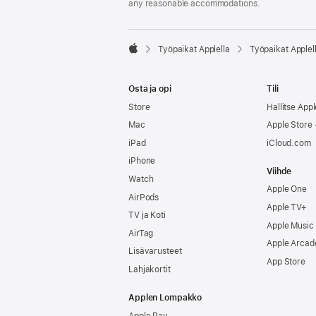
any reasonable accommodations.

Työpaikat Applella
Työpaikat Applel
Apple
Osta ja opi
Tili
Store
Hallitse Appl
Mac
Apple Store -
iPad
iCloud.com
iPhone
Viihde
Watch
Apple One
AirPods
Apple TV+
TV ja Koti
Apple Music
AirTag
Apple Arcad
Lisävarusteet
App Store
Lahjakortit
Applen Lompakko
Apple Pay