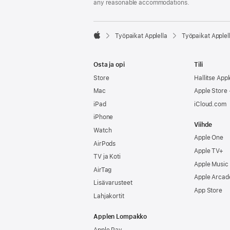
any reasonable accommodations.

Työpaikat Applella
Työpaikat Applel
Apple
Osta ja opi
Tili
Store
Hallitse Appl
Mac
Apple Store -
iPad
iCloud.com
iPhone
Viihde
Watch
Apple One
AirPods
Apple TV+
TV ja Koti
Apple Music
AirTag
Apple Arcad
Lisävarusteet
App Store
Lahjakortit
Applen Lompakko
Apple Pay