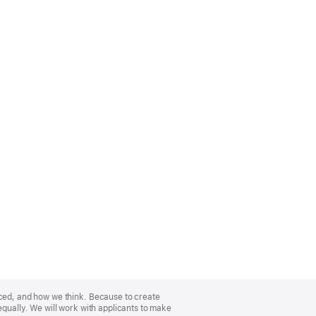
nced, and how we think. Because to create
equally. We will work with applicants to make