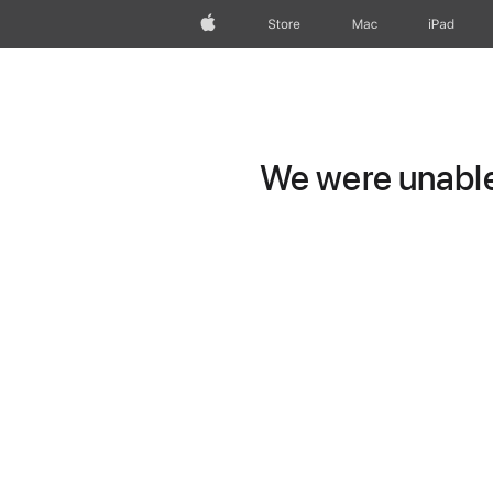
Apple
Store
Mac
iPad
We were unable 