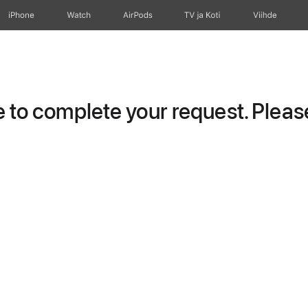
iPhone
Watch
AirPods
TV ja Koti
Viihde
to complete your request. Please 