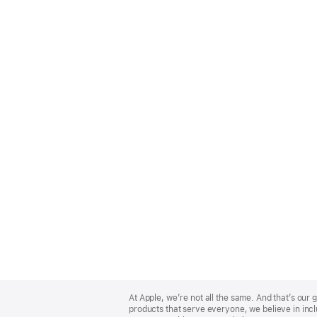
Apple
Footer
At Apple, we’re not all the same. And that’s ou
products that serve everyone, we believe in incl