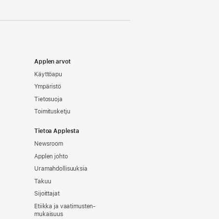
Applen arvot
Käyttöapu
Ympäristö
Tietosuoja
Toimitusketju
Tietoa Applesta
Newsroom
Applen johto
Uramahdollisuuksia
Takuu
Sijoittajat
Etiikka ja vaatimusten­
mukaisuus