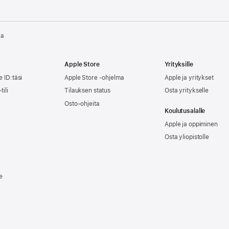
la
Apple Store
Yrityksille
e ID:täsi
Apple Store -ohjelma
Apple ja yritykset
tili
Tilauksen status
Osta yritykselle
Osto-ohjeita
Koulutusalalle
Apple ja oppiminen
Osta yliopistolle
e