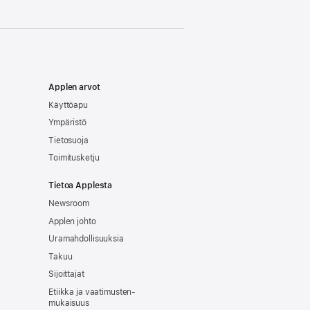
Applen arvot
Käyttöapu
Ympäristö
Tietosuoja
Toimitusketju
Tietoa Applesta
Newsroom
Applen johto
Uramahdollisuuksia
Takuu
Sijoittajat
Etiikka ja vaatimusten­
mukaisuus