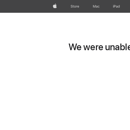
Apple
Store
Mac
iPad
We were unable 