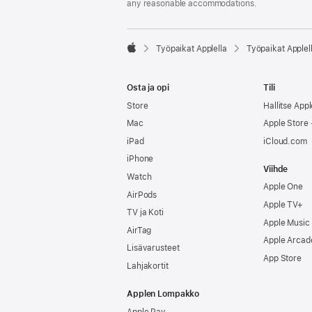
any reasonable accommodations.

Työpaikat Applella
Työpaikat Applel
Apple
Osta ja opi
Tili
Store
Hallitse Appl
Mac
Apple Store -
iPad
iCloud.com
iPhone
Viihde
Watch
Apple One
AirPods
Apple TV+
TV ja Koti
Apple Music
AirTag
Apple Arcad
Lisävarusteet
App Store
Lahjakortit
Applen Lompakko
Apple Pay