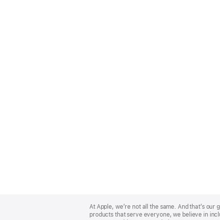
Apple
Footer
At Apple, we’re not all the same. And that’s ou
products that serve everyone, we believe in incl