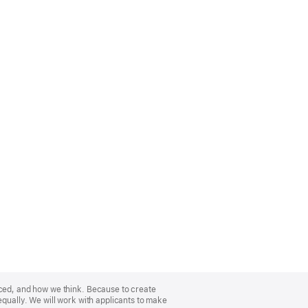
nced, and how we think. Because to create
equally. We will work with applicants to make