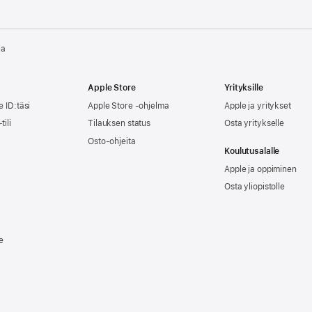
la
Apple Store
Yrityksille
e ID:täsi
Apple Store -ohjelma
Apple ja yritykset
tili
Tilauksen status
Osta yritykselle
Osto-ohjeita
Koulutusalalle
Apple ja oppiminen
Osta yliopistolle
e