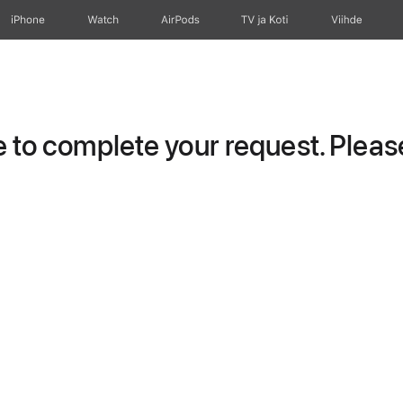
iPhone
Watch
AirPods
TV ja Koti
Viihde
to complete your request. Please 