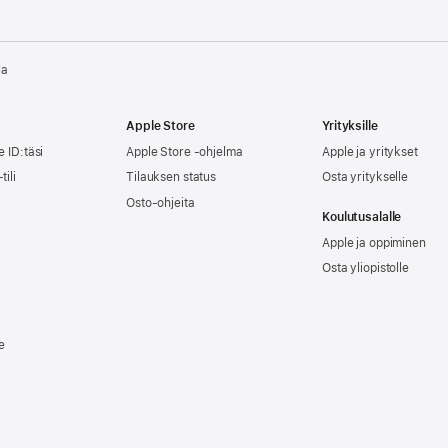
la
Apple Store
Yrityksille
e ID:täsi
Apple Store -ohjelma
Apple ja yritykset
tili
Tilauksen status
Osta yritykselle
Osto-ohjeita
Koulutusalalle
Apple ja oppiminen
Osta yliopistolle
e