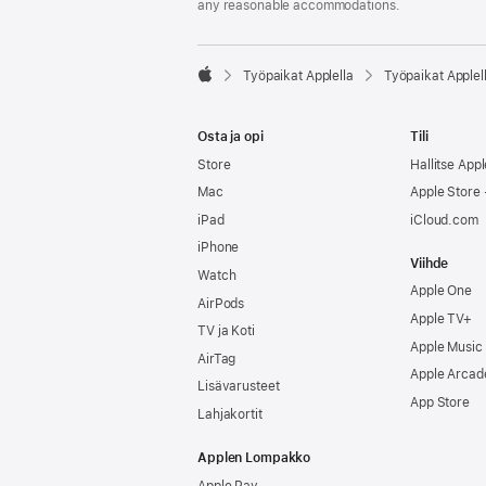
any reasonable accommodations.

Työpaikat Applella
Työpaikat Applel
Apple
Osta ja opi
Tili
Store
Hallitse Appl
Mac
Apple Store -
iPad
iCloud.com
iPhone
Viihde
Watch
Apple One
AirPods
Apple TV+
TV ja Koti
Apple Music
AirTag
Apple Arcad
Lisävarusteet
App Store
Lahjakortit
Applen Lompakko
Apple Pay