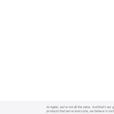
Apple
Footer
At Apple, we’re not all the same. And that’s ou
products that serve everyone, we believe in incl