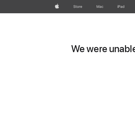
Apple
Store
Mac
iPad
We were unable 