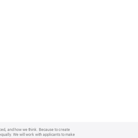
nced, and how we think. Because to create
equally. We will work with applicants to make