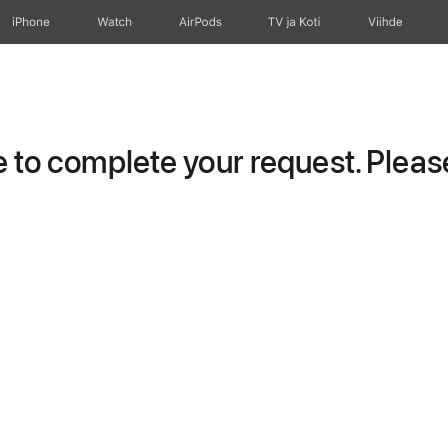
iPhone
Watch
AirPods
TV ja Koti
Viihde
to complete your request. Please 