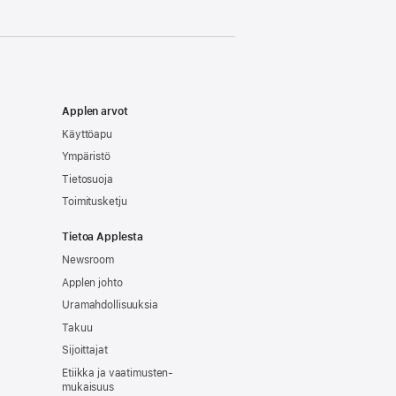
Applen arvot
Käyttöapu
Ympäristö
Tietosuoja
Toimitusketju
Tietoa Applesta
Newsroom
Applen johto
Uramahdollisuuksia
Takuu
Sijoittajat
Etiikka ja vaatimusten­
mukaisuus