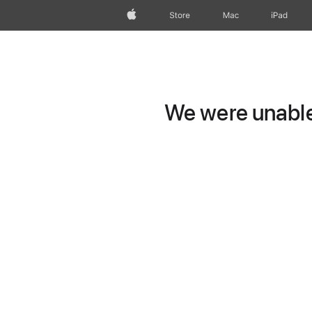
Apple
Store
Mac
iPad
We were unable 