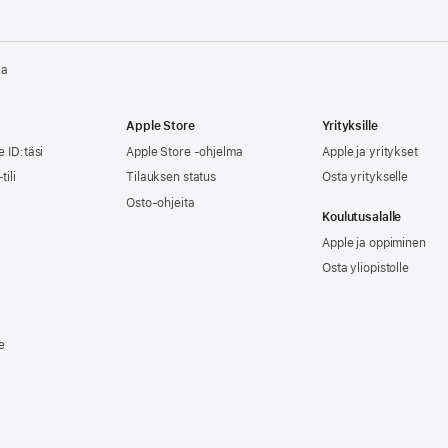
la
Apple Store
Yrityksille
e ID:täsi
Apple Store -ohjelma
Apple ja yritykset
tili
Tilauksen status
Osta yritykselle
Osto-ohjeita
Koulutusalalle
Apple ja oppiminen
Osta yliopistolle
e