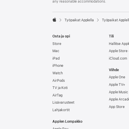
any reasonable accommodations.

Työpaikat Applella
Työpaikat Applel
Apple
Osta ja opi
Tili
Store
Hallitse Appl
Mac
Apple Store -
iPad
iCloud.com
iPhone
Viihde
Watch
Apple One
AirPods
Apple TV+
TV ja Koti
Apple Music
AirTag
Apple Arcad
Lisävarusteet
App Store
Lahjakortit
Applen Lompakko
Apple Pay