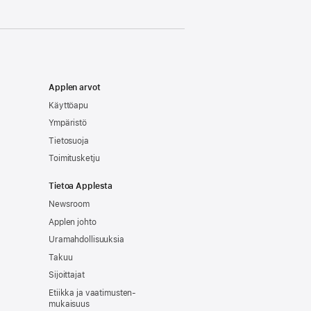
Applen arvot
Käyttöapu
Ympäristö
Tietosuoja
Toimitusketju
Tietoa Applesta
Newsroom
Applen johto
Uramahdollisuuksia
Takuu
Sijoittajat
Etiikka ja vaatimusten­
mukaisuus