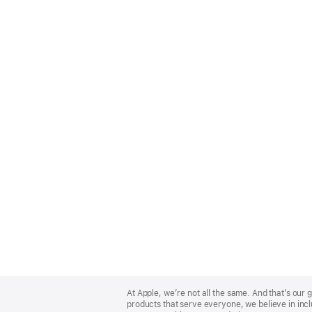
Apple
Footer
At Apple, we’re not all the same. And that’s ou
products that serve everyone, we believe in incl