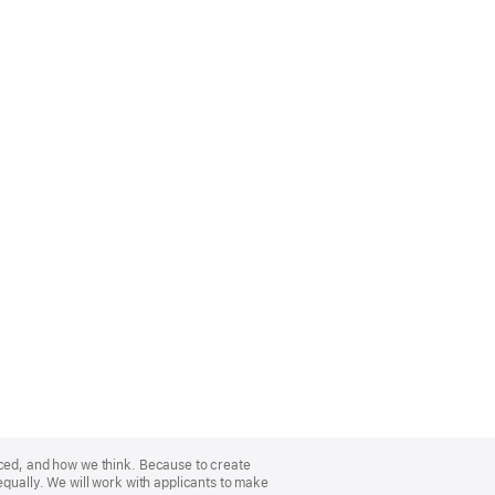
nced, and how we think. Because to create
equally. We will work with applicants to make