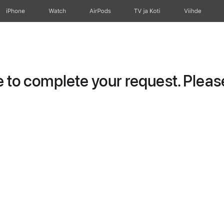
iPhone
Watch
AirPods
TV ja Koti
Viihde
to complete your request. Please 