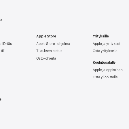
la
Apple Store
Yrityksille
e ID:täsi
Apple Store -ohjelma
Apple ja yritykset
tili
Tilauksen status
Osta yritykselle
Osto-ohjeita
Koulutusalalle
Apple ja oppiminen
Osta yliopistolle
e