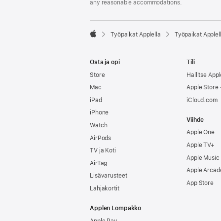
any reasonable accommodations.

Työpaikat Applella
Työpaikat Applel
Apple
Osta ja opi
Tili
Store
Hallitse Appl
Mac
Apple Store -
iPad
iCloud.com
iPhone
Viihde
Watch
Apple One
AirPods
Apple TV+
TV ja Koti
Apple Music
AirTag
Apple Arcad
Lisävarusteet
App Store
Lahjakortit
Applen Lompakko
Apple Pay