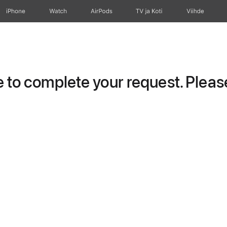
iPhone
Watch
AirPods
TV ja Koti
Viihde
to complete your request. Please 