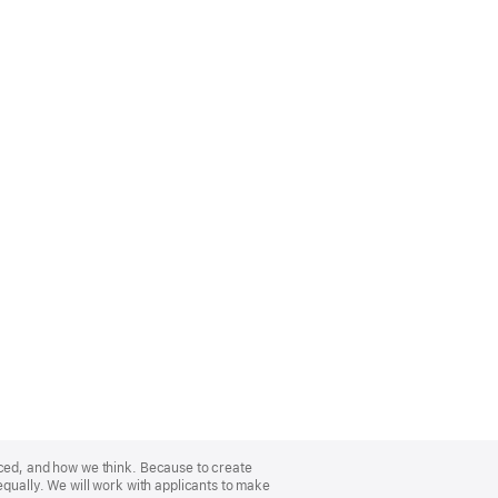
nced, and how we think. Because to create
equally. We will work with applicants to make