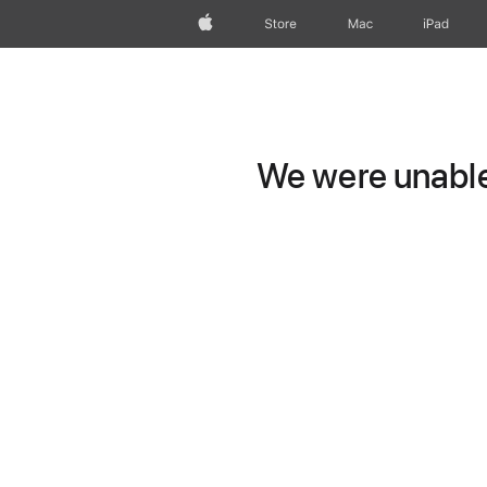
Apple
Store
Mac
iPad
We were unable 