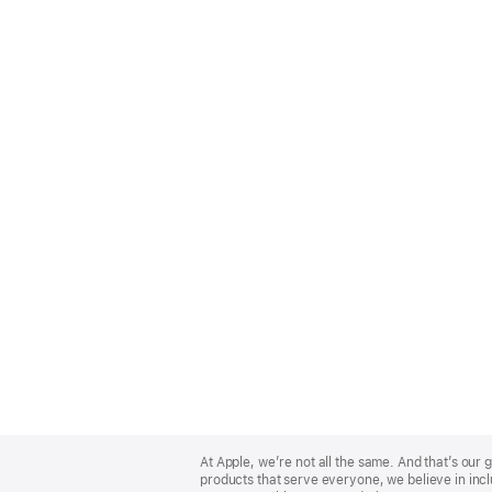
Apple
Footer
At Apple, we’re not all the same. And that’s ou
products that serve everyone, we believe in incl