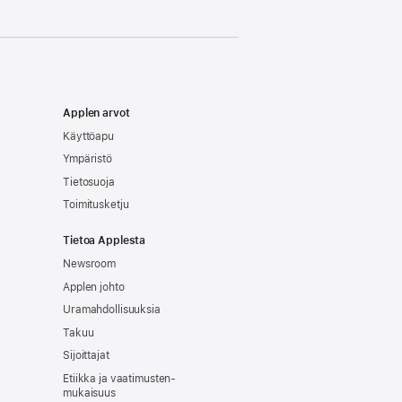
Applen arvot
Käyttöapu
Ympäristö
Tietosuoja
Toimitusketju
Tietoa Applesta
Newsroom
Applen johto
Uramahdollisuuksia
Takuu
Sijoittajat
Etiikka ja vaatimusten­
mukaisuus