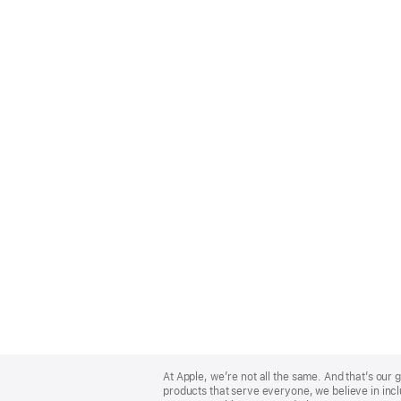
Apple
Footer
At Apple, we’re not all the same. And that’s ou
products that serve everyone, we believe in incl