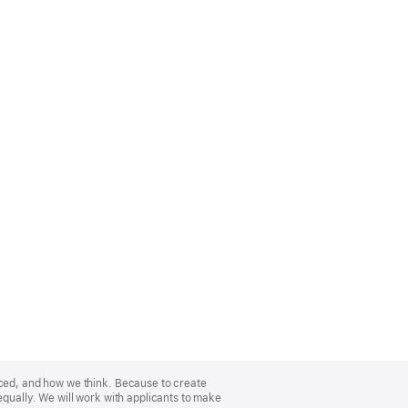
nced, and how we think. Because to create
equally. We will work with applicants to make