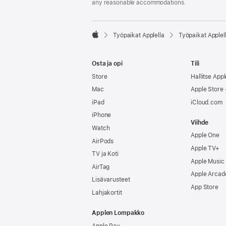
any reasonable accommodations.

Työpaikat Applella
Työpaikat Applel
Apple
Osta ja opi
Tili
Store
Hallitse Appl
Mac
Apple Store -
iPad
iCloud.com
iPhone
Viihde
Watch
Apple One
AirPods
Apple TV+
TV ja Koti
Apple Music
AirTag
Apple Arcad
Lisävarusteet
App Store
Lahjakortit
Applen Lompakko
Apple Pay