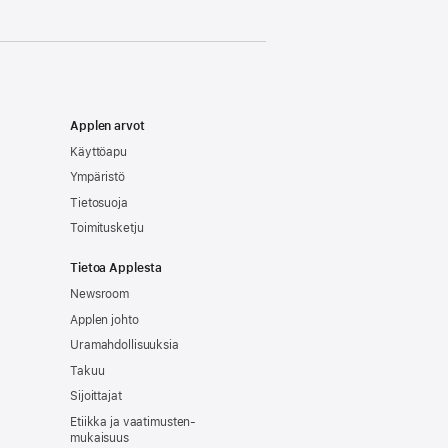
Applen arvot
Käyttöapu
Ympäristö
Tietosuoja
Toimitusketju
Tietoa Applesta
Newsroom
Applen johto
Uramahdollisuuksia
Takuu
Sijoittajat
Etiikka ja vaatimusten­
mukaisuus