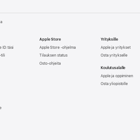
la
Apple Store
Yrityksille
e ID:täsi
Apple Store -ohjelma
Apple ja yritykset
tili
Tilauksen status
Osta yritykselle
Osto-ohjeita
Koulutusalalle
Apple ja oppiminen
Osta yliopistolle
e