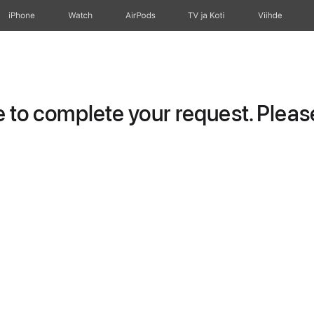
iPhone
Watch
AirPods
TV ja Koti
Viihde
to complete your request. Please 