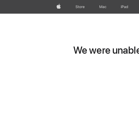
Apple
Store
Mac
iPad
We were unable 